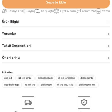
Sepete Ekle
Tavsiye Et
Paylaş
Karşılaştır
Fiyat Alarmı
Yorum Yaz
Yazdır
Ürün Bilgisi
Yorumlar
Taksit Seçenekleri
Önerileriniz
Etiketler :
rgb led
rgb led ampul
disko lambası
disko lambaları
disko lamba
rgb disko topu
rgb disko
disko topu
disko topu ışığı
disko topu emoji