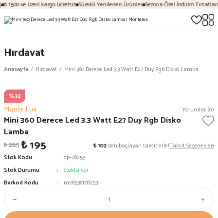
₺ 1500 ve üzeri kargo ücretsiz
Sürekli Yenilenen Ürünler
Sezona Özel İndirim Fırsatları
Hırdavat
Anasayfa
Hırdavat
Mini 360 Derece Led 3.3 Watt E27 Duy Rgb Disko Lamba
%32
Monte Lua
Yorumlar (0)
Mini 360 Derece Led 3.3 Watt E27 Duy Rgb Disko
Lamba
₺ 195
₺ 285
₺ 102
den başlayan taksitlerle!
Taksit Seçenekleri
Stok Kodu
dp-28253
Stok Durumu
Stokta var
Barkod Kodu
m28536128253