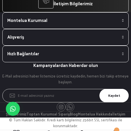
İletişim Bilgilerimiz
Montelua Kurumsal
Alışveriş
Hızlı Bağlantılar
Kampanyalardan Haberdar olun
E-Mail adresinizi haber listemize ücretsiz kaydedin, hemen bizi takip etmeye
başlayın.
Kaydet
Şubelerimiz
Toptan Kurumsal Sipariş
Blog
Montelua Hakkında
İletişim
© Tüm Hakları Saklıdır. Kredi kartı bilgileriniz 256bit SSL sertifikası ile
korunmaktadır.