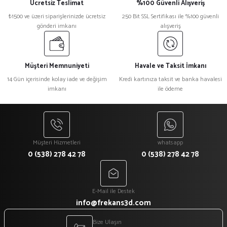
Ücretsiz Teslimat
%100 Güvenli Alışveriş
₺1500 ve üzeri siparişlerinizde ücretsiz
250 Bit SSL Sertifikası ile %100 güvenli
gönderi imkanı
alışveriş
Müşteri Memnuniyeti
Havale ve Taksit İmkanı
14 Gün içerisinde kolay iade ve değişim
Kredi kartınıza taksit ve banka havalesi
imkanı
ile ödeme
Müşteri Hizmetleri
whatsapp
0 (538) 278 42 78
0 (538) 278 42 78
E-Mail ile Destek
info@frekans3d.com
Bize Ulaşın