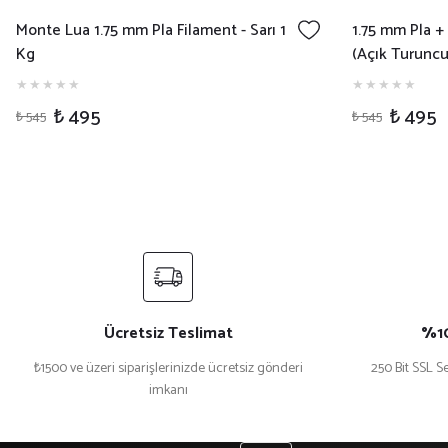
Monte Lua 1.75 mm Pla Filament - Sarı 1
1.75 mm Pla +
Kg
(Açık Turuncu
₺ 495
₺ 495
₺ 545
₺ 545
Ücretsiz Teslimat
%10
₺1500 ve üzeri siparişlerinizde ücretsiz gönderi
250 Bit SSL Se
imkanı