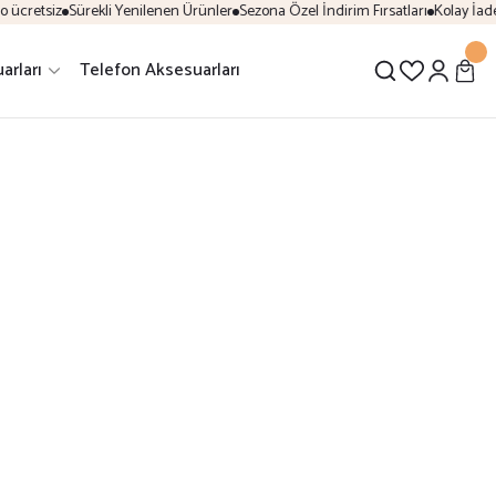
retsiz
Sürekli Yenilenen Ürünler
Sezona Özel İndirim Fırsatları
Kolay İade & 
arları
Telefon Aksesuarları