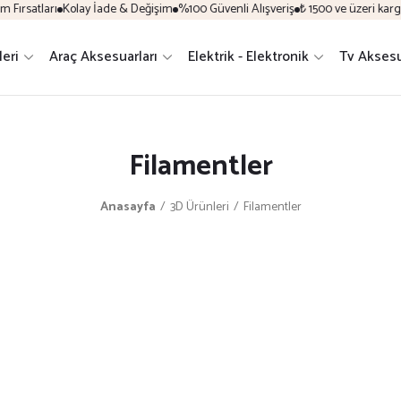
rsatları
Kolay İade & Değişim
%100 Güvenli Alışveriş
₺ 1500 ve üzeri kargo üc
leri
Araç Aksesuarları
Elektrik - Elektronik
Tv Aksesu
Filamentler
Anasayfa
3D Ürünleri
Filamentler