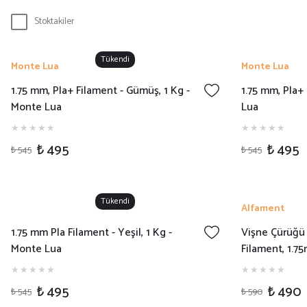
Stoktakiler
Tükendi
Monte Lua
Monte Lua
1.75 mm, Pla+ Filament - Gümüş, 1 Kg -
1.75 mm, Pla+ 
Monte Lua
Lua
₺ 495
₺ 495
₺ 545
₺ 545
Tükendi
Alfament
1.75 mm Pla Filament - Yeşil, 1 Kg -
Vişne Çürüğü
Monte Lua
Filament, 1.7
₺ 495
₺ 490
₺ 545
₺ 590