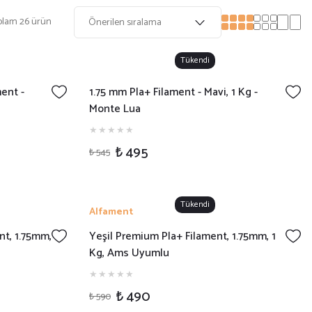
plam 26 ürün
Tükendi
ent -
1.75 mm Pla+ Filament - Mavi, 1 Kg -
Monte Lua
₺ 495
₺ 545
Tükendi
Alfament
t, 1.75mm,
Yeşil Premium Pla+ Filament, 1.75mm, 1
Kg, Ams Uyumlu
₺ 490
₺ 590