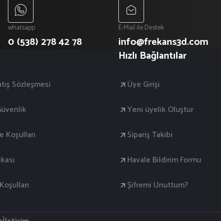
whatsapp
E-Mail ile Destek
0 (538) 278 42 78
info@frekans3d.com
Hızlı Bağlantılar
atış Sözleşmesi
Üye Girişi
 Güvenlik
Yeni üyelik Oluştur
de Koşulları
Sipariş Takibi
ikası
Havale Bildirim Formu
oşulları
Şifremi Unuttum?