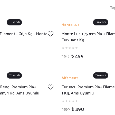
To
Tükendi
Tükendi
Monte Lua
Filament - Gri, 1 Kg - Monte
Monte Lua 1.75 mm Pla + Filam
Turkuaz 1 Kg
₺ 495
₺ 545
Tükendi
Tükendi
Alfament
 Rengi Premium Pla+
Turuncu Premium Pla+ Filamen
5mm, 1 Kg, Ams Uyumlu
1 Kg, Ams Uyumlu
₺ 490
₺ 590