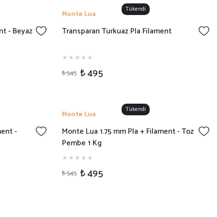
Tükendi
Monte Lua
nt - Beyaz
Transparan Turkuaz Pla Filament
₺ 495
₺ 545
Tükendi
Monte Lua
ent -
Monte Lua 1.75 mm Pla + Filament - Toz
Pembe 1 Kg
₺ 495
₺ 545