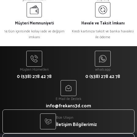
Müşteri Memnuniyeti
Havale ve Taksit İmkanı
14 Gün içerisinde kolay iade ve değişim
Kredi kartınıza taksit ve banka havalesi
imkanı
ile ödeme
Müşteri Hizmetleri
whatsapp
0 (538) 278 42 78
0 (538) 278 42 78
E-Mail ile Destek
info@frekans3d.com
Bize Ulaşın
İletişim Bilgilerimiz