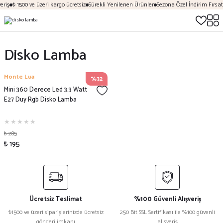
riş
₺ 1500 ve üzeri kargo ücretsiz
Sürekli Yenilenen Ürünler
Sezona Özel İndirim Fırsatl
Disko Lamba
Monte Lua
%32
Mini 360 Derece Led 3.3 Watt
E27 Duy Rgb Disko Lamba
₺ 285
₺ 195
Ücretsiz Teslimat
%100 Güvenli Alışveriş
₺1500 ve üzeri siparişlerinizde ücretsiz
250 Bit SSL Sertifikası ile %100 güvenli
gönderi imkanı
alışveriş