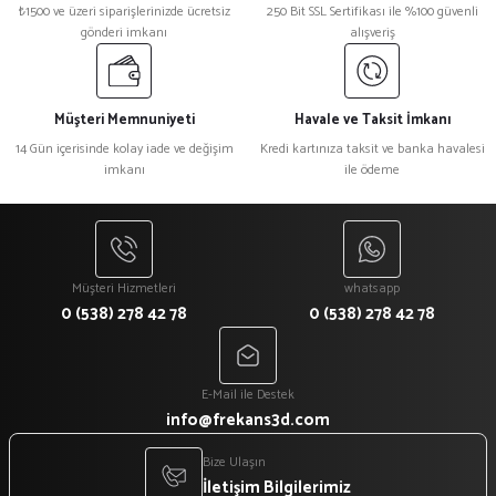
₺1500 ve üzeri siparişlerinizde ücretsiz
250 Bit SSL Sertifikası ile %100 güvenli
gönderi imkanı
alışveriş
Müşteri Memnuniyeti
Havale ve Taksit İmkanı
14 Gün içerisinde kolay iade ve değişim
Kredi kartınıza taksit ve banka havalesi
imkanı
ile ödeme
Müşteri Hizmetleri
whatsapp
0 (538) 278 42 78
0 (538) 278 42 78
E-Mail ile Destek
info@frekans3d.com
Bize Ulaşın
İletişim Bilgilerimiz