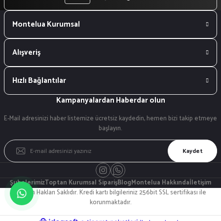
Montelua Kurumsal
Alışveriş
Hızlı Bağlantılar
Kampanyalardan Haberdar olun
E-Mail adresinizi haber listemize ücretsiz kaydedin, hemen bizi takip etmeye
başlayın.
Kaydet
Şubelerimiz
Toptan Kurumsal Sipariş
Blog
Montelua Hakkında
İletişim
© Tüm Hakları Saklıdır. Kredi kartı bilgileriniz 256bit SSL sertifikası ile
korunmaktadır.