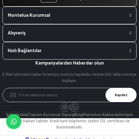
Montelua Kurumsal
Alışveriş
Hızlı Bağlantılar
Kampanyalardan Haberdar olun
E-Mail adresinizi haber listemize ücretsiz kaydedin, hemen bizi takip etmeye
başlayın.
Kaydet
Şubelerimiz
Toptan Kurumsal Sipariş
Blog
Montelua Hakkında
İletişim
© Tüm Hakları Saklıdır. Kredi kartı bilgileriniz 256bit SSL sertifikası ile
korunmaktadır.