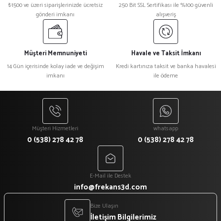
₺1500 ve üzeri siparişlerinizde ücretsiz
250 Bit SSL Sertifikası ile %100 güvenli
gönderi imkanı
alışveriş
Müşteri Memnuniyeti
Havale ve Taksit İmkanı
14 Gün içerisinde kolay iade ve değişim
Kredi kartınıza taksit ve banka havalesi
imkanı
ile ödeme
Müşteri Hizmetleri
whatsapp
0 (538) 278 42 78
0 (538) 278 42 78
E-Mail ile Destek
info@frekans3d.com
Bize Ulaşın
İletişim Bilgilerimiz