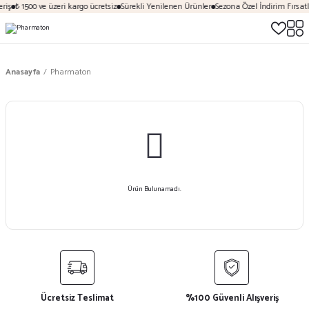
riş
₺ 1500 ve üzeri kargo ücretsiz
Sürekli Yenilenen Ürünler
Sezona Özel İndirim Fırsatl
Anasayfa
Pharmaton
Ürün Bulunamadı.
Ücretsiz Teslimat
%100 Güvenli Alışveriş