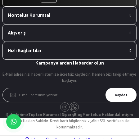
Montelua Kurumsal
Alışveriş
Hızlı Bağlantılar
Kampanyalardan Haberdar olun
E-Mail adresinizi haber listemize ücretsiz kaydedin, hemen bizi takip etmeye
başlayın.
Kaydet
Şubelerimiz
Toptan Kurumsal Sipariş
Blog
Montelua Hakkında
İletişim
© Tüm Hakları Saklıdır. Kredi kartı bilgileriniz 256bit SSL sertifikası ile
korunmaktadır.