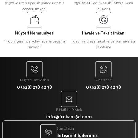
₺1500 ve üzeri siparişlerinizde ücretsiz
250 Bit SSL Sertifikası ile %100 güvenli
gönderi imkanı
alışveriş
Müşteri Memnuniyeti
Havale ve Taksit İmkanı
14 Gün içerisinde kolay iade ve değişim
Kredi kartınıza taksit ve banka havalesi
imkanı
ile ödeme
Müşteri Hizmetleri
whatsapp
0 (538) 278 42 78
0 (538) 278 42 78
E-Mail ile Destek
info@frekans3d.com
Bize Ulaşın
İletişim Bilgilerimiz