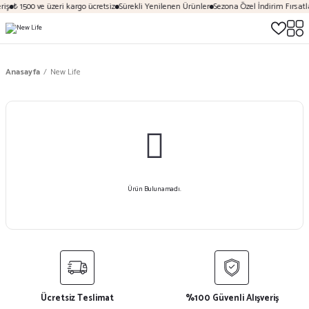
riş
₺ 1500 ve üzeri kargo ücretsiz
Sürekli Yenilenen Ürünler
Sezona Özel İndirim Fırsatla
Anasayfa
New Life
Ürün Bulunamadı.
Ücretsiz Teslimat
%100 Güvenli Alışveriş