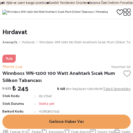
ş
₺ 1500 ve üzeri kargo ücretsiz
Sürekli Yenilenen Ürünler
Sezona Özel İndirim Fırsatları
Hırdavat
Anasayfa
Hırdavat
Winnboss WN-1200 100 Watt Anahtarlı Sıcak Mum Silikon Tab
%25
Monte Lua
Yorumlar (0)
Winnboss WN-1200 100 Watt Anahtarlı Sıcak Mum
Silikon Tabancası
₺ 245
₺ 325
₺ 128
den başlayan taksitlerle!
Taksit Seçenekleri
Stok Kodu
dp-21542
Stok Durumu
Stokta yok
Barkod Kodu
m28536121542
Gelince Haber Ver
Tavsiye Et
Paylaş
Karşılaştır
Fiyat Alarmı
Yorum Yaz
Yazdır