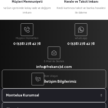
Müşteri Memnuniyeti
Havale ve Taksit İmkanı
14 Gün içerisinde kolay iade ve değişim
Kredi kartınıza taksit ve banka havalesi
imkanı
ile ödeme
Müşteri Hizmetleri
whatsapp
0 (538) 278 42 78
0 (538) 278 42 78
E-Mail ile Destek
info@frekans3d.com
Bize Ulaşın
İletişim Bilgilerimiz
Montelua Kurumsal