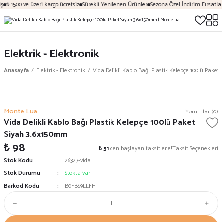
ş
₺ 1500 ve üzeri kargo ücretsiz
Sürekli Yenilenen Ürünler
Sezona Özel İndirim Fırsatlar
Elektrik - Elektronik
Anasayfa
Elektrik - Elektronik
Vida Delikli Kablo Bağı Plastik Kelepçe 100lü Pake
Monte Lua
Yorumlar (0)
Vida Delikli Kablo Bağı Plastik Kelepçe 100lü Paket
Siyah 3.6x150mm
₺ 98
₺ 51
den başlayan taksitlerle!
Taksit Seçenekleri
Stok Kodu
26327-vida
Stok Durumu
Stokta var
Barkod Kodu
B0FBS9LLFH