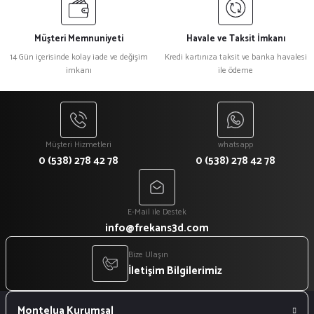
Müşteri Memnuniyeti
Havale ve Taksit İmkanı
14 Gün içerisinde kolay iade ve değişim
Kredi kartınıza taksit ve banka havalesi
imkanı
ile ödeme
Müşteri Hizmetleri
whatsapp
0 (538) 278 42 78
0 (538) 278 42 78
E-Mail ile Destek
info@frekans3d.com
Bize Ulaşın
İletişim Bilgilerimiz
Montelua Kurumsal