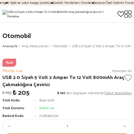
riş
₺ 1500 ve üzeri kargo ücretsiz
Sürekli Yenilenen Ürünler
Sezona Özel İndirim Fırsatl
Otomobil
Anasayfa
Araç Aksesuarları
Otomobil
USB 2.0 Siyah 5 Volt 2 Amper To 12 Volt
%20
Monte Lua
Yorumlar (0)
USB 2.0 Siyah 5 Volt 2 Amper To 12 Volt 800mAh Araç
Çakmaklığına Çevirici
₺ 205
₺ 255
₺ 107
den başlayan taksitlerle!
Taksit Seçenekleri
Stok Kodu
depo-5726
Stok Durumu
Stokta var
Barkod Kodu
m2853615726