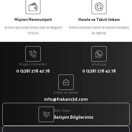
Müşteri Memnuniyeti
Havale ve Taksit İmkanı
14 Gün içerisinde kolay iade ve değişim
Kredi kartınıza taksit ve banka havalesi
imkanı
ile ödeme
Müşteri Hizmetleri
whatsapp
0 (538) 278 42 78
0 (538) 278 42 78
E-Mail ile Destek
info@frekans3d.com
Bize Ulaşın
İletişim Bilgilerimiz