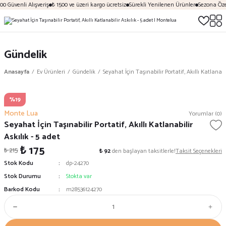
0 Güvenli Alışveriş
₺ 1500 ve üzeri kargo ücretsiz
Sürekli Yenilenen Ürünler
Sezona Özel
Gündelik
Anasayfa
Ev Ürünleri
Gündelik
Seyahat İçin Taşınabilir Portatif, Akıllı Katlanabil
%19
Monte Lua
Yorumlar (0)
Seyahat İçin Taşınabilir Portatif, Akıllı Katlanabilir
Askılık - 5 adet
₺ 175
₺ 215
₺ 92
den başlayan taksitlerle!
Taksit Seçenekleri
Stok Kodu
dp-24270
Stok Durumu
Stokta var
Barkod Kodu
m28536124270