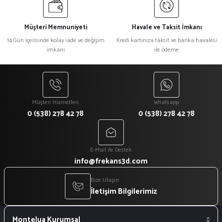
Müşteri Memnuniyeti
Havale ve Taksit İmkanı
14 Gün içerisinde kolay iade ve değişim
Kredi kartınıza taksit ve banka havalesi
imkanı
ile ödeme
Müşteri Hizmetleri
whatsapp
0 (538) 278 42 78
0 (538) 278 42 78
E-Mail ile Destek
info@frekans3d.com
Bize Ulaşın
İletişim Bilgilerimiz
Montelua Kurumsal