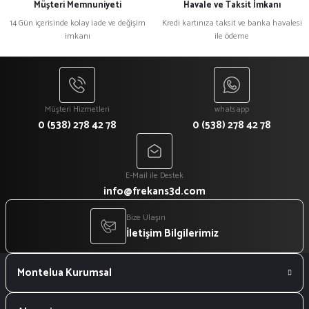
Müşteri Memnuniyeti
Havale ve Taksit İmkanı
14 Gün içerisinde kolay iade ve değişim
Kredi kartınıza taksit ve banka havalesi
imkanı
ile ödeme
Müşteri Hizmetleri
whatsapp
0 (538) 278 42 78
0 (538) 278 42 78
E-Mail ile Destek
info@frekans3d.com
Bize Ulaşın
İletişim Bilgilerimiz
Montelua Kurumsal