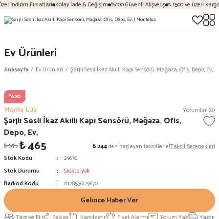
el İndirim Fırsatları
Kolay İade & Değişim
%100 Güvenli Alışveriş
₺ 1500 ve üzeri kargo 
Ev Ürünleri
Anasayfa
Ev Ürünleri
Şarjlı Sesli İkaz Akıllı Kapı Sensörü, Mağaza, Ofis, Depo, Ev,
%10
Monte Lua
Yorumlar (0)
Şarjlı Sesli İkaz Akıllı Kapı Sensörü, Mağaza, Ofis,
Depo, Ev,
₺ 465
₺ 515
₺ 244
den başlayan taksitlerle!
Taksit Seçenekleri
Stok Kodu
29670
Stok Durumu
Stokta yok
Barkod Kodu
m28536129670
Gelince Haber Ver
Tavsiye Et
Paylaş
Karşılaştır
Fiyat Alarmı
Yorum Yaz
Yazdır