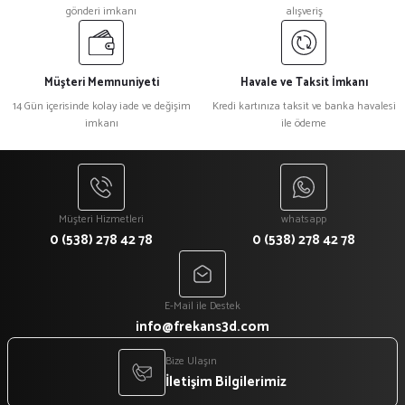
gönderi imkanı
alışveriş
Müşteri Memnuniyeti
Havale ve Taksit İmkanı
14 Gün içerisinde kolay iade ve değişim
Kredi kartınıza taksit ve banka havalesi
imkanı
ile ödeme
Müşteri Hizmetleri
whatsapp
0 (538) 278 42 78
0 (538) 278 42 78
E-Mail ile Destek
info@frekans3d.com
Bize Ulaşın
İletişim Bilgilerimiz