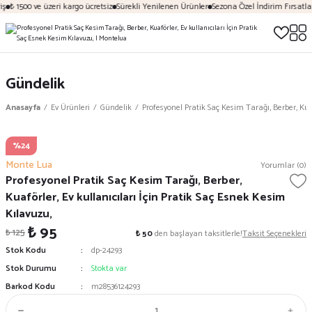
ş
₺ 1500 ve üzeri kargo ücretsiz
Sürekli Yenilenen Ürünler
Sezona Özel İndirim Fırsatlar
Gündelik
Anasayfa
Ev Ürünleri
Gündelik
Profesyonel Pratik Saç Kesim Tarağı, Berber, Kuaf
%24
Monte Lua
Yorumlar (0)
Profesyonel Pratik Saç Kesim Tarağı, Berber,
Kuaförler, Ev kullanıcıları İçin Pratik Saç Esnek Kesim
Kılavuzu,
₺ 95
₺ 125
₺ 50
den başlayan taksitlerle!
Taksit Seçenekleri
Stok Kodu
dp-24293
Stok Durumu
Stokta var
Barkod Kodu
m28536124293