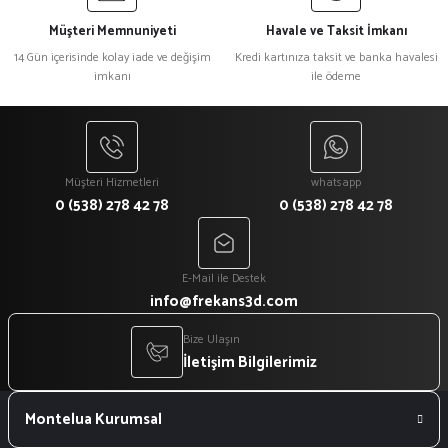
Müşteri Memnuniyeti
Havale ve Taksit İmkanı
14 Gün içerisinde kolay iade ve değişim
Kredi kartınıza taksit ve banka havalesi
imkanı
ile ödeme
Müşteri Hizmetleri
whatsapp
0 (538) 278 42 78
0 (538) 278 42 78
E-Mail ile Destek
info@frekans3d.com
Bize Ulaşın
İletişim Bilgilerimiz
Montelua Kurumsal