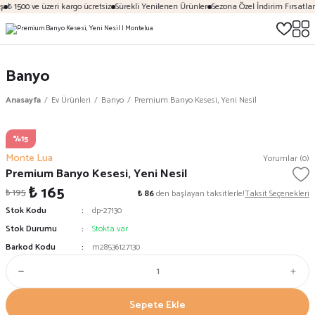
ş
₺ 1500 ve üzeri kargo ücretsiz
Sürekli Yenilenen Ürünler
Sezona Özel İndirim Fırsatları
Banyo
Anasayfa
Ev Ürünleri
Banyo
Premium Banyo Kesesi, Yeni Nesil
%15
Monte Lua
Yorumlar (0)
Premium Banyo Kesesi, Yeni Nesil
₺ 165
₺ 195
₺ 86
den başlayan taksitlerle!
Taksit Seçenekleri
Stok Kodu
dp-27130
Stok Durumu
Stokta var
Barkod Kodu
m28536127130
Sepete Ekle