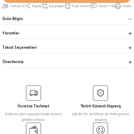
Tavsiye Et
Paylaş
Karşılaştır
Fiyat Alarmı
Yorum Yaz
Yazdır
Ürün Bilgisi
Yorumlar
Taksit Seçenekleri
Önerileriniz
Ücretsiz Teslimat
%100 Güvenli Alışveriş
₺1500 ve üzeri siparişlerinizde ücretsiz
250 Bit SSL Sertifikası ile %100 güvenli
gönderi imkanı
alışveriş