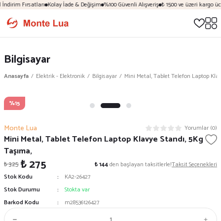
ndirim Fırsatları
Kolay İade & Değişim
%100 Güvenli Alışveriş
₺ 1500 ve üzeri kargo ücre
Bilgisayar
Anasayfa
Elektrik - Elektronik
Bilgisayar
Mini Metal, Tablet Telefon Laptop Kla
%15
Monte Lua
Yorumlar (0)
Mini Metal, Tablet Telefon Laptop Klavye Standı, 5Kg
Taşıma,
₺ 275
₺ 325
₺ 144
den başlayan taksitlerle!
Taksit Seçenekleri
Stok Kodu
KA2-26427
Stok Durumu
Stokta var
Barkod Kodu
m28536126427