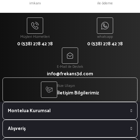
imkanı
ile ödeme
Müşteri Hizmetleri
whatsapp
0 (538) 278 42 78
0 (538) 278 42 78
E-Mail ile Destek
info@frekans3d.com
Bize Ulaşın
İletişim Bilgilerimiz
Montelua Kurumsal
Alışveriş