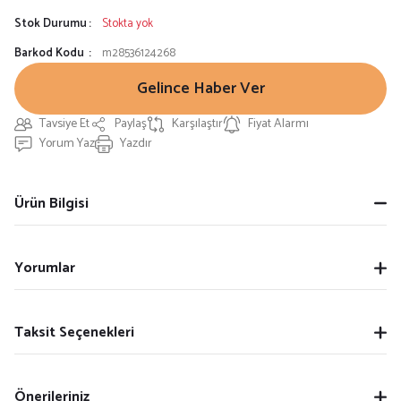
Stok Durumu
Stokta yok
Barkod Kodu
m28536124268
Gelince Haber Ver
Tavsiye Et
Paylaş
Karşılaştır
Fiyat Alarmı
Yorum Yaz
Yazdır
Ürün Bilgisi
Yorumlar
Taksit Seçenekleri
Önerileriniz