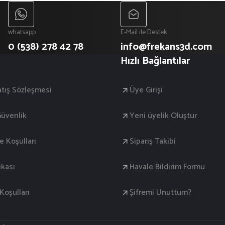
whatsapp
E-Mail ile Destek
0 (538) 278 42 78
info@frekans3d.com
Hızlı Bağlantılar
atış Sözleşmesi
Üye Girişi
 Güvenlik
Yeni üyelik Oluştur
de Koşulları
Sipariş Takibi
ikası
Havale Bildirim Formu
oşulları
Şifremi Unuttum?