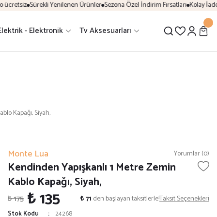
cretsiz
Sürekli Yenilenen Ürünler
Sezona Özel İndirim Fırsatları
Kolay İade 
Elektrik - Elektronik
Tv Aksesuarları
blo Kapağı, Siyah,
Monte Lua
Yorumlar (0)
Kendinden Yapışkanlı 1 Metre Zemin
Kablo Kapağı, Siyah,
₺ 135
₺ 175
₺ 71
den başlayan taksitlerle!
Taksit Seçenekleri
Stok Kodu
24268