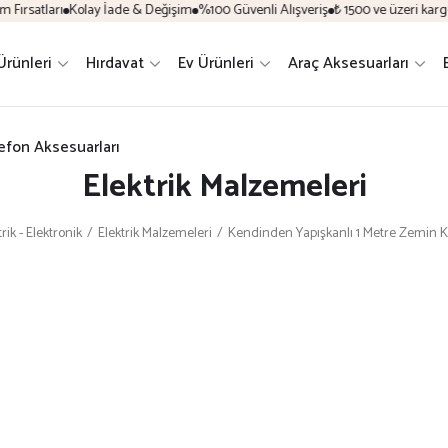
ırsatları
Kolay İade & Değişim
%100 Güvenli Alışveriş
₺ 1500 ve üzeri kargo ü
Ürünleri
Hırdavat
Ev Ürünleri
Araç Aksesuarları
efon Aksesuarları
Elektrik Malzemeleri
rik - Elektronik
Elektrik Malzemeleri
Kendinden Yapışkanlı 1 Metre Zemin Ka