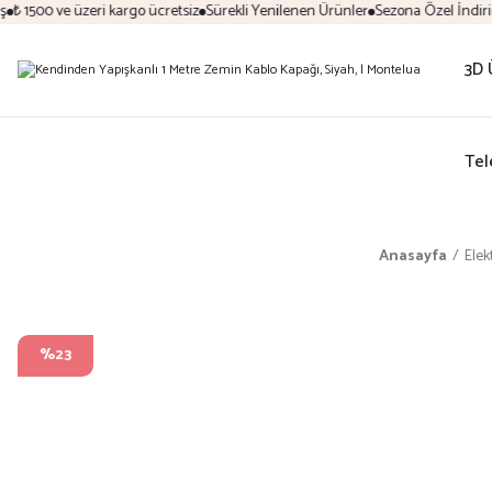
₺ 1500 ve üzeri kargo ücretsiz
Sürekli Yenilenen Ürünler
Sezona Özel İndirim F
3D 
Tel
Anasayfa
Elekt
%23