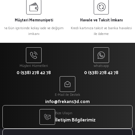
Müşteri Memnuniyeti
Havale ve Taksit İmkanı
14 Gün içerisinde kolay iade ve değişim
Kredi kartınıza taksit ve banka havalesi
imkanı
ile ödeme
Müşteri Hizmetleri
whatsapp
0 (538) 278 42 78
0 (538) 278 42 78
E-Mail ile Destek
info@frekans3d.com
Bize Ulaşın
İletişim Bilgilerimiz