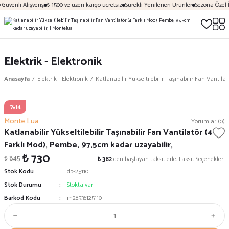
üvenli Alışveriş
₺ 1500 ve üzeri kargo ücretsiz
Sürekli Yenilenen Ürünler
Sezona Özel İn
Elektrik - Elektronik
Anasayfa
Elektrik - Elektronik
Katlanabilir Yükseltilebilir Taşınabilir Fan Vantila
%14
Monte Lua
Yorumlar (0)
Katlanabilir Yükseltilebilir Taşınabilir Fan Vantilatör (4
Farklı Mod), Pembe, 97,5cm kadar uzayabilir,
₺ 730
₺ 845
₺ 382
den başlayan taksitlerle!
Taksit Seçenekleri
Stok Kodu
dp-25110
Stok Durumu
Stokta var
Barkod Kodu
m28536125110