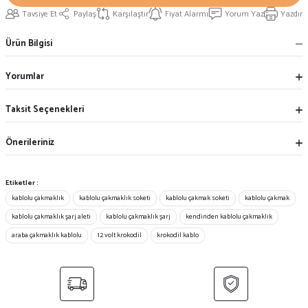
Tavsiye Et
Paylaş
Karşılaştır
Fiyat Alarmı
Yorum Yaz
Yazdır
Ürün Bilgisi
Yorumlar
Taksit Seçenekleri
Önerileriniz
Etiketler :
kablolu çakmaklık
kablolu çakmaklık soketi
kablolu çakmak soketi
kablolu çakmak
kablolu çakmaklık şarj aleti
kablolu çakmaklık şarj
kendinden kablolu çakmaklık
araba çakmaklık kablolu
12 volt krokodil
krokodil kablo