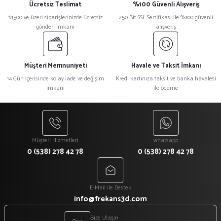
Ücretsiz Teslimat
%100 Güvenli Alışveriş
₺1500 ve üzeri siparişlerinizde ücretsiz
250 Bit SSL Sertifikası ile %100 güvenli
gönderi imkanı
alışveriş
Müşteri Memnuniyeti
Havale ve Taksit İmkanı
14 Gün içerisinde kolay iade ve değişim
Kredi kartınıza taksit ve banka havalesi
imkanı
ile ödeme
Müşteri Hizmetleri
whatsapp
0 (538) 278 42 78
0 (538) 278 42 78
E-Mail ile Destek
info@frekans3d.com
Bize Ulaşın