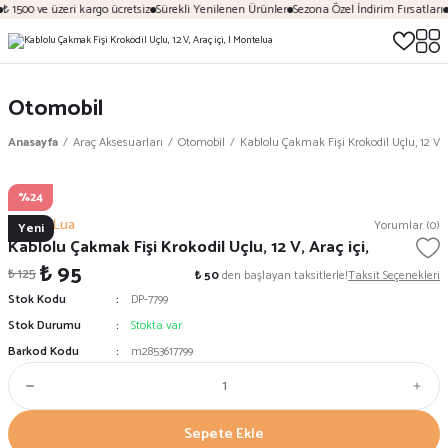
₺ 1500 ve üzeri kargo ücretsiz
Sürekli Yenilenen Ürünler
Sezona Özel İndirim Fırsatları
Otomobil
Anasayfa
Araç Aksesuarları
Otomobil
Kablolu Çakmak Fişi Krokodil Uçlu, 12 V, A
%24
Monte Lua
Yorumlar (0)
Yeni
Kablolu Çakmak Fişi Krokodil Uçlu, 12 V, Araç içi,
₺ 95
₺ 125
₺ 50
den başlayan taksitlerle!
Taksit Seçenekleri
Stok Kodu
DP-7799
Stok Durumu
Stokta var
Barkod Kodu
m2853617799
Sepete Ekle