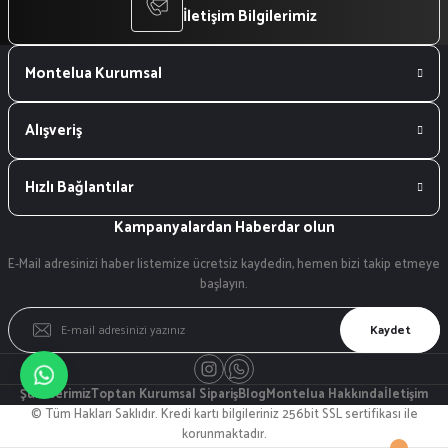
İletişim Bilgilerimiz
Montelua Kurumsal
Alışveriş
Hızlı Bağlantılar
Kampanyalardan Haberdar olun
E-Mail adresinizi haber listemize ücretsiz kaydedin, hemen bizi takip etmeye
başlayın.
Kaydet
Şubelerimiz
Toptan Kurumsal Sipariş
Blog
Montelua Hakkında
İletişim
© Tüm Hakları Saklıdır. Kredi kartı bilgileriniz 256bit SSL sertifikası ile
korunmaktadır.