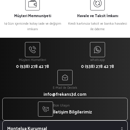
Müşteri Memnuniyeti
Havale ve Taksit İmkanı
14 Gün içerisinde kolay iade ve değişim
Kredi kartınıza taksit ve banka havalesi
imkanı
ile ödeme
Müşteri Hizmetleri
whatsapp
0 (538) 278 42 78
0 (538) 278 42 78
E-Mail ile Destek
info@frekans3d.com
Bize Ulaşın
İletişim Bilgilerimiz
Montelua Kurumsal