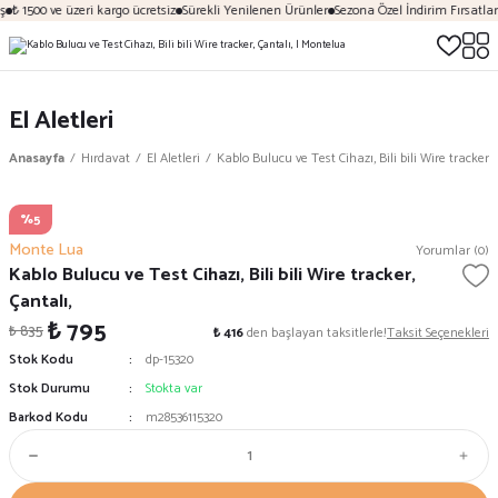
ş
₺ 1500 ve üzeri kargo ücretsiz
Sürekli Yenilenen Ürünler
Sezona Özel İndirim Fırsatları
El Aletleri
Anasayfa
Hırdavat
El Aletleri
Kablo Bulucu ve Test Cihazı, Bili bili Wire tracker, 
%5
Monte Lua
Yorumlar (0)
Kablo Bulucu ve Test Cihazı, Bili bili Wire tracker,
Çantalı,
₺ 795
₺ 835
₺ 416
den başlayan taksitlerle!
Taksit Seçenekleri
Stok Kodu
dp-15320
Stok Durumu
Stokta var
Barkod Kodu
m28536115320