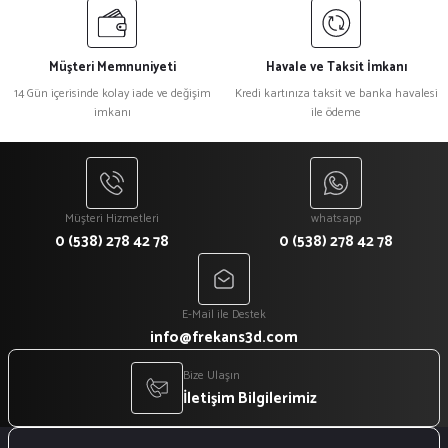
Müşteri Memnuniyeti
Havale ve Taksit İmkanı
14 Gün içerisinde kolay iade ve değişim
Kredi kartınıza taksit ve banka havalesi
imkanı
ile ödeme
Müşteri Hizmetleri
whatsapp
0 (538) 278 42 78
0 (538) 278 42 78
E-Mail ile Destek
info@frekans3d.com
Bize Ulaşın
İletişim Bilgilerimiz