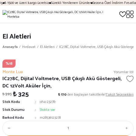
ş
₺ 1500 ve üzeri kargo ücretsiz
Sürekli Yenilenen Ürünler
Sezona Özel İndirim Fırsatlar
El Aletleri
Anasayfa
Hırdavat
El Aletleri
IC278C, Dijital Voltmetre, USB Çıkışlı Akü Göstergeli
%18
Monte Lua
Yorumlar (0)
IC278C, Dijital Voltmetre, USB Çıkışlı Akü Göstergeli,
DC 12Volt Aküler İçin,
₺ 325
₺ 395
₺ 170
den başlayan taksitlerle!
Taksit Seçenekleri
Stok Kodu
oh4-23278-
Stok Durumu
Stokta var
Barkod Kodu
m28536123278