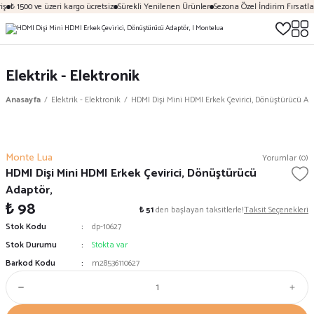
iş
₺ 1500 ve üzeri kargo ücretsiz
Sürekli Yenilenen Ürünler
Sezona Özel İndirim Fırsatlar
Elektrik - Elektronik
Anasayfa
Elektrik - Elektronik
HDMI Dişi Mini HDMI Erkek Çevirici, Dönüştürücü Ad
Monte Lua
Yorumlar (0)
HDMI Dişi Mini HDMI Erkek Çevirici, Dönüştürücü
Adaptör,
₺ 98
₺ 51
den başlayan taksitlerle!
Taksit Seçenekleri
Stok Kodu
dp-10627
Stok Durumu
Stokta var
Barkod Kodu
m28536110627