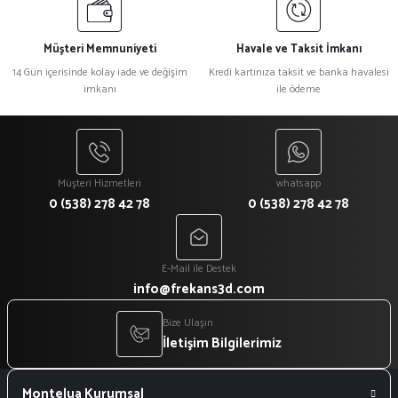
Müşteri Memnuniyeti
Havale ve Taksit İmkanı
14 Gün içerisinde kolay iade ve değişim
Kredi kartınıza taksit ve banka havalesi
imkanı
ile ödeme
Müşteri Hizmetleri
whatsapp
0 (538) 278 42 78
0 (538) 278 42 78
E-Mail ile Destek
info@frekans3d.com
Bize Ulaşın
İletişim Bilgilerimiz
Montelua Kurumsal