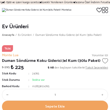
iş
₺ 1500 ve üzeri kargo ücretsiz
Sürekli Yenilenen Ürünler
Sezona Özel İndirim Fırsatlar
Ev Ürünleri
Anasayfa
Ev Ürünleri
Duman Söndürme Koku Giderici Jel Kum (30lu Paket)
%24
Monte Lua
Yorumlar (0)
Duman Söndürme Koku Giderici Jel Kum (30lu Paket)
₺ 225
₺ 295
₺ 118
den başlayan taksitlerle!
Taksit Seçenekleri
Stok Kodu
24765
Stok Durumu
Stokta var
Barkod Kodu
m28536124765
Sepete Ekle