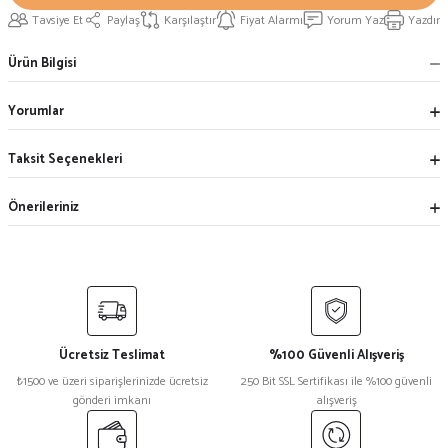
Tavsiye Et
Paylaş
Karşılaştır
Fiyat Alarmı
Yorum Yaz
Yazdır
Ürün Bilgisi
Yorumlar
Taksit Seçenekleri
Önerileriniz
Ücretsiz Teslimat
%100 Güvenli Alışveriş
₺1500 ve üzeri siparişlerinizde ücretsiz
250 Bit SSL Sertifikası ile %100 güvenli
gönderi imkanı
alışveriş