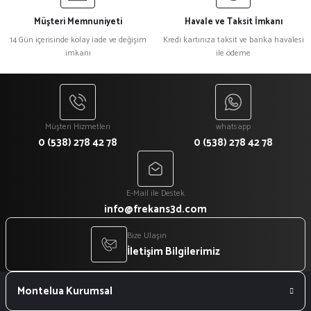
Müşteri Memnuniyeti
Havale ve Taksit İmkanı
14 Gün içerisinde kolay iade ve değişim
Kredi kartınıza taksit ve banka havalesi
imkanı
ile ödeme
Müşteri Hizmetleri
whatsapp
0 (538) 278 42 78
0 (538) 278 42 78
E-Mail ile Destek
info@frekans3d.com
Bize Ulaşın
İletişim Bilgilerimiz
Montelua Kurumsal