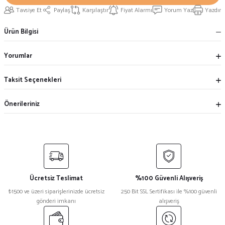
Tavsiye Et
Paylaş
Karşılaştır
Fiyat Alarmı
Yorum Yaz
Yazdır
Ürün Bilgisi
Yorumlar
Taksit Seçenekleri
Önerileriniz
Ücretsiz Teslimat
%100 Güvenli Alışveriş
₺1500 ve üzeri siparişlerinizde ücretsiz
250 Bit SSL Sertifikası ile %100 güvenli
gönderi imkanı
alışveriş