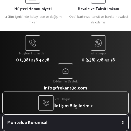
Müşteri Memnuniyeti
Havale ve Taksit İmkanı
14 Gün içerisinde kolay iade ve değişim
Kredi kartınıza taksit ve banka havalesi
imkanı
ile ödeme
Müşteri Hizmetleri
whatsapp
0 (538) 278 42 78
0 (538) 278 42 78
E-Mail ile Destek
info@frekans3d.com
Bize Ulaşın
İletişim Bilgilerimiz
Montelua Kurumsal