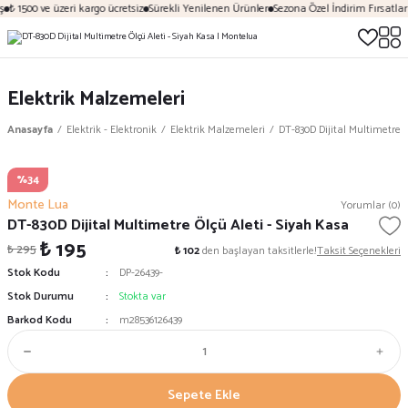
₺ 1500 ve üzeri kargo ücretsiz
Sürekli Yenilenen Ürünler
Sezona Özel İndirim Fırsatları
Elektrik Malzemeleri
Anasayfa
Elektrik - Elektronik
Elektrik Malzemeleri
DT-830D Dijital Multimetre Ö
%34
Monte Lua
Yorumlar (0)
DT-830D Dijital Multimetre Ölçü Aleti - Siyah Kasa
₺ 195
₺ 295
₺ 102
den başlayan taksitlerle!
Taksit Seçenekleri
Stok Kodu
DP-26439-
Stok Durumu
Stokta var
Barkod Kodu
m28536126439
Sepete Ekle