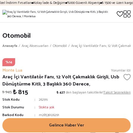
el İndirim Fırsatları
Kolay İade & Değişim
%100 Güvenli Alışveriş
₺ 1500 ve üzeri kargo 
Otomobil
Anasayfa
Araç Aksesuarları
Otomobil
Araç İçi Vantilatör Fanı, 12 Volt Çakmaklık
%14
Monte Lua
Yorumlar (0)
Araç İçi Vantilatör Fanı, 12 Volt Çakmaklık Girişli, Usb
Dönüştürme Kitli, 3 Başlıklı 360 Derece,
₺ 815
₺ 945
₺ 427
den başlayan taksitlerle!
Taksit Seçenekleri
Stok Kodu
26291s
Stok Durumu
Stokta yok
Barkod Kodu
m28536126291
Gelince Haber Ver