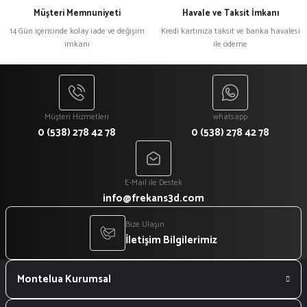
Müşteri Memnuniyeti
Havale ve Taksit İmkanı
14 Gün içerisinde kolay iade ve değişim
Kredi kartınıza taksit ve banka havalesi
imkanı
ile ödeme
Müşteri Hizmetleri
whatsapp
0 (538) 278 42 78
0 (538) 278 42 78
E-Mail ile Destek
info@frekans3d.com
Bize Ulaşın
İletişim Bilgilerimiz
Montelua Kurumsal