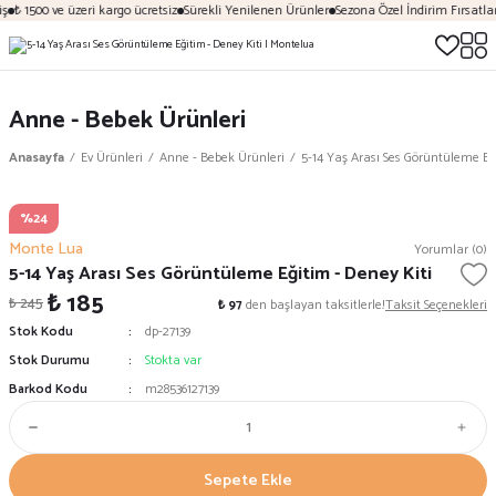
ş
₺ 1500 ve üzeri kargo ücretsiz
Sürekli Yenilenen Ürünler
Sezona Özel İndirim Fırsatlar
Anne - Bebek Ürünleri
Anasayfa
Ev Ürünleri
Anne - Bebek Ürünleri
5-14 Yaş Arası Ses Görüntüleme Eği
%24
Monte Lua
Yorumlar (0)
5-14 Yaş Arası Ses Görüntüleme Eğitim - Deney Kiti
₺ 185
₺ 245
₺ 97
den başlayan taksitlerle!
Taksit Seçenekleri
Stok Kodu
dp-27139
Stok Durumu
Stokta var
Barkod Kodu
m28536127139
Sepete Ekle