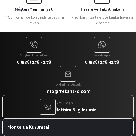
Müşteri Memnuniyeti
Havale ve Taksit İmkanı
14 Gün içerisinde kolay iade ve değişim
Kredi kartınıza taksit ve banka havalesi
imkanı
ile ödeme
Müşteri Hizmetleri
whatsapp
0 (538) 278 42 78
0 (538) 278 42 78
E-Mail ile Destek
info@frekans3d.com
Bize Ulaşın
İletişim Bilgilerimiz
Montelua Kurumsal