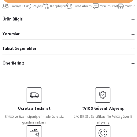
Tavsiye Et
Paylaş
Karşılaştır
Fiyat Alarmı
Yorum Yaz
Yazdır
Ürün Bilgisi
Yorumlar
Taksit Seçenekleri
Önerileriniz
Ücretsiz Teslimat
%100 Güvenli Alışveriş
₺1500 ve üzeri siparişlerinizde ücretsiz
250 Bit SSL Sertifikası ile %100 güvenli
gönderi imkanı
alışveriş