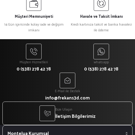
Müşteri Memnuniyeti
Havale ve Taksit İmkanı
14 Gün içerisinde kolay iade ve değişim
Kredi kartınıza taksit ve banka havalesi
imkanı
ile ödeme
Müşteri Hizmetleri
whatsapp
0 (538) 278 42 78
0 (538) 278 42 78
E-Mail ile Destek
info@frekans3d.com
Bize Ulaşın
İletişim Bilgilerimiz
Montelua Kurumsal