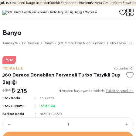
₺ 1500 ve üzeri kargo ücretsiz
Sürekli Yenilenen Ürünler
Sezona Özel İndirim Fırsatları
Banyo
Anasayfa
Ev Ürünleri
Banyo
360 Derece Dönebilen Pervaneli Turbo Tazyikli Duş 
%32
Monte Lua
Yorumlar (0)
360 Derece Dönebilen Pervaneli Turbo Tazyikli Duş
Başlığı
₺ 215
₺ 315
₺ 113
den başlayan taksitlerle!
Taksit Seçenekleri
Stok Kodu
dp-22220
Stok Durumu
Stokta var
Barkod Kodu
m28536122220