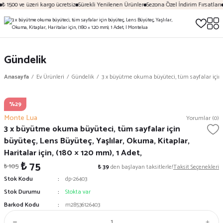
₺ 1500 ve üzeri kargo ücretsiz
Sürekli Yenilenen Ürünler
Sezona Özel İndirim Fırsatları
Gündelik
Anasayfa
Ev Ürünleri
Gündelik
3 x büyütme okuma büyüteci, tüm sayfalar için bü
%29
Monte Lua
Yorumlar (0)
3 x büyütme okuma büyüteci, tüm sayfalar için
büyüteç, Lens Büyüteç, Yaşlılar, Okuma, Kitaplar,
Haritalar için, (180 × 120 mm), 1 Adet,
₺ 75
₺ 105
₺ 39
den başlayan taksitlerle!
Taksit Seçenekleri
Stok Kodu
dp-26403
Stok Durumu
Stokta var
Barkod Kodu
m28536126403