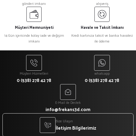
gönderi imkanı
alışveriş
Müşteri Memnuniyeti
Havale ve Taksit İmkanı
14 Gün içerisinde kolay iade ve değişim
Kredi kartınıza taksit ve banka havalesi
imkanı
ile ödeme
Müşteri Hizmetleri
whatsapp
0 (538) 278 42 78
0 (538) 278 42 78
E-Mail ile Destek
info@frekans3d.com
Bize Ulaşın
İletişim Bilgilerimiz