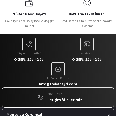
Müşteri Memnuniyeti
Havale ve Taksit İmkanı
14 Gün içerisinde kolay iade ve değişim
Kredi kartınıza taksit ve banka havalesi
imkanı
ile ödeme
Müşteri Hizmetleri
whatsapp
0 (538) 278 42 78
0 (538) 278 42 78
E-Mail ile Destek
info@frekans3d.com
Bize Ulaşın
İletişim Bilgilerimiz
Montelua Kurumsal