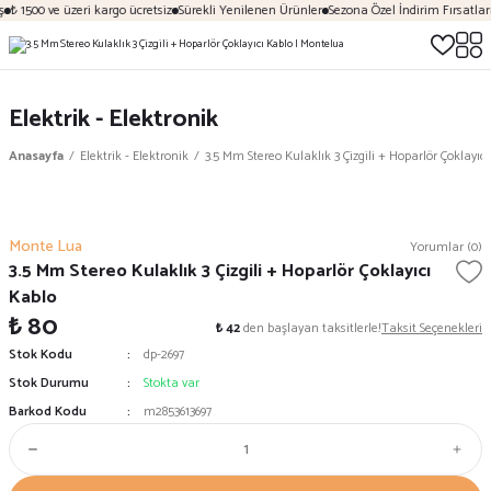
₺ 1500 ve üzeri kargo ücretsiz
Sürekli Yenilenen Ürünler
Sezona Özel İndirim Fırsatları
Elektrik - Elektronik
Anasayfa
Elektrik - Elektronik
3.5 Mm Stereo Kulaklık 3 Çizgili + Hoparlör Çoklayıc
Monte Lua
Yorumlar (0)
3.5 Mm Stereo Kulaklık 3 Çizgili + Hoparlör Çoklayıcı
Kablo
₺ 80
₺ 42
den başlayan taksitlerle!
Taksit Seçenekleri
Stok Kodu
dp-2697
Stok Durumu
Stokta var
Barkod Kodu
m2853613697