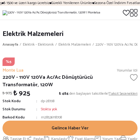
ş
₺ 1500 ve üzeri kargo ücretsiz
Sürekli Yenilenen Ürünler
Sezona Özel İndirim Fırsatları
Elektrik Malzemeleri
Anasayfa
Elektrik - Elektronik
Elektrik Malzemeleri
220V - 110V 120Va Ac/Ac Dö
%5
Monte Lua
Yorumlar (0)
220V - 110V 120Va Ac/Ac Dönüştürücü
Transformatör, 120W
₺ 925
₺ 975
₺ 484
den başlayan taksitlerle!
Taksit Seçenekleri
Stok Kodu
dp-28708
Stok Durumu
Stokta yok
Barkod Kodu
m28536118708
Gelince Haber Ver
Tavsiye Et
Paylaş
Karşılaştır
Fiyat Alarmı
Yorum Yaz
Yazdır