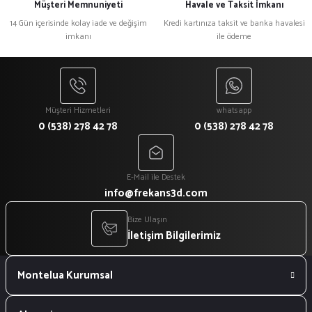
Müşteri Memnuniyeti
Havale ve Taksit İmkanı
14 Gün içerisinde kolay iade ve değişim
Kredi kartınıza taksit ve banka havalesi
imkanı
ile ödeme
Müşteri Hizmetleri
whatsapp
0 (538) 278 42 78
0 (538) 278 42 78
E-Mail ile Destek
info@frekans3d.com
Bize Ulaşın
İletişim Bilgilerimiz
Montelua Kurumsal