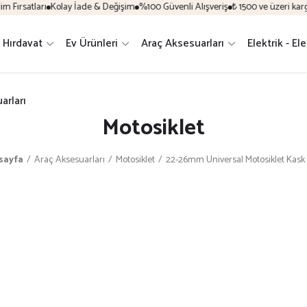
ırsatları
Kolay İade & Değişim
%100 Güvenli Alışveriş
₺ 1500 ve üzeri kargo 
Hırdavat
Ev Ürünleri
Araç Aksesuarları
Elektrik - El
arları
Motosiklet
sayfa
Araç Aksesuarları
Motosiklet
22-26mm Universal Motosiklet Kask K