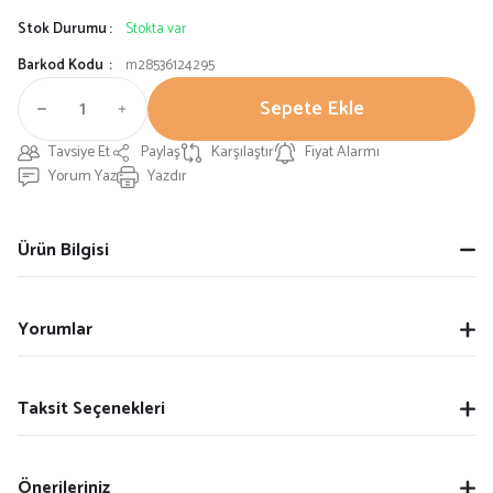
Stok Durumu
Stokta var
Barkod Kodu
m28536124295
Sepete Ekle
Tavsiye Et
Paylaş
Karşılaştır
Fiyat Alarmı
Yorum Yaz
Yazdır
Ürün Bilgisi
Yorumlar
Taksit Seçenekleri
Önerileriniz