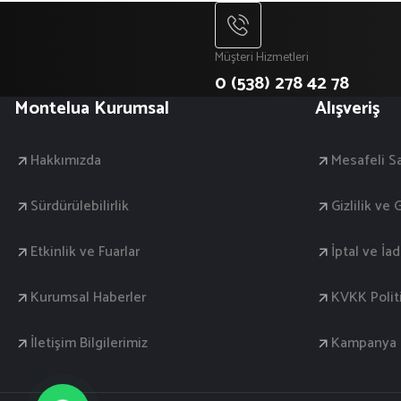
Müşteri Hizmetleri
0 (538) 278 42 78
Montelua Kurumsal
Alışveriş
Hakkımızda
Mesafeli S
Sürdürülebilirlik
Gizlilik ve
Etkinlik ve Fuarlar
İptal ve İa
Kurumsal Haberler
KVKK Polit
İletişim Bilgilerimiz
Kampanya K