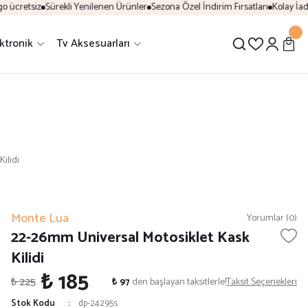
ücretsiz
Sürekli Yenilenen Ürünler
Sezona Özel İndirim Fırsatları
Kolay İade 
ektronik
Tv Aksesuarları
ilidi
Monte Lua
Yorumlar (0)
22-26mm Universal Motosiklet Kask
Kilidi
₺ 185
₺ 225
₺ 97
den başlayan taksitlerle!
Taksit Seçenekleri
Stok Kodu
dp-24295s