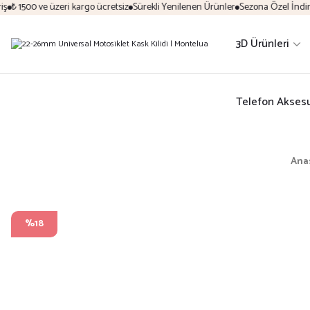
₺ 1500 ve üzeri kargo ücretsiz
Sürekli Yenilenen Ürünler
Sezona Özel İndirim F
3D Ürünleri
Telefon Aksesu
Ana
%18