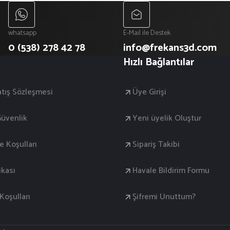
whatsapp
E-Mail ile Destek
0 (538) 278 42 78
info@frekans3d.com
Hızlı Bağlantılar
atış Sözleşmesi
Üye Girişi
 Güvenlik
Yeni üyelik Oluştur
de Koşulları
Sipariş Takibi
ikası
Havale Bildirim Formu
oşulları
Şifremi Unuttum?