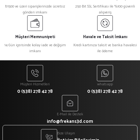
₺1500 ve üzeri siparişlerinizde ücretsiz
250 Bit SSL Sertifikası ile %100 güvenli
gönderi imkanı
alışveriş
Müşteri Memnuniyeti
Havale ve Taksit İmkanı
14 Gün içerisinde kolay iade ve değişim
Kredi kartınıza taksit ve banka havalesi
imkanı
ile ödeme
Müşteri Hizmetleri
whatsapp
0 (538) 278 42 78
0 (538) 278 42 78
E-Mail ile Destek
info@frekans3d.com
Bize Ulaşın