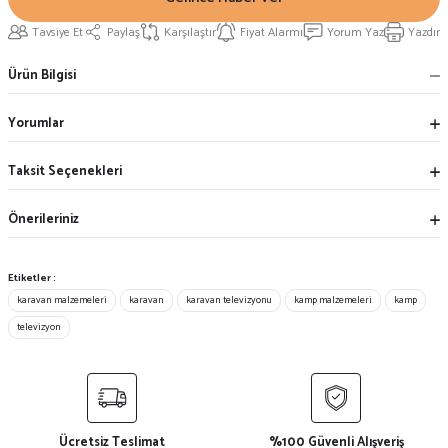
Tavsiye Et
Paylaş
Karşılaştır
Fiyat Alarmı
Yorum Yaz
Yazdır
Ürün Bilgisi
Yorumlar
Taksit Seçenekleri
Önerileriniz
Etiketler :
karavan malzemeleri
karavan
karavan televizyonu
kamp malzemeleri
kamp
televizyon
Ücretsiz Teslimat
%100 Güvenli Alışveriş