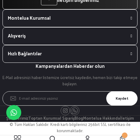
İletişim Bilgilerimiz
Montelua Kurumsal
Alışveriş
Hızlı Bağlantılar
Kampanyalardan Haberdar olun
E-Mail adresinizi haber listemize ücretsiz kaydedin, hemen bizi takip etmeye
başlayın.
Kaydet
Şubelerimiz
Toptan Kurumsal Sipariş
Blog
Montelua Hakkında
İletişim
© Tüm Hakları Saklıdır. Kredi kartı bilgileriniz 256bit SSL sertifikası ile
korunmaktadır.