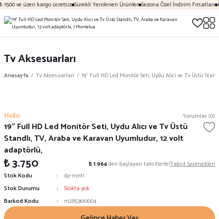
 1500 ve üzeri kargo ücretsiz
Sürekli Yenilenen Ürünler
Sezona Özel İndirim Fırsatları
K
Tv Aksesuarları
Anasayfa
Tv Aksesuarları
19” Full HD Led Monitör Seti, Uydu Alıcı ve Tv Üstü Stan
Hello
Yorumlar (0)
19” Full HD Led Monitör Seti, Uydu Alıcı ve Tv Üstü
Standlı, TV, Araba ve Karavan Uyumludur, 12 volt
adaptörlü,
₺ 3.750
₺ 1.964
den başlayan taksitlerle!
Taksit Seçenekleri
Stok Kodu
dp-mnt1
Stok Durumu
Stokta yok
Barkod Kodu
m2853610004
Gelince Haber Ver