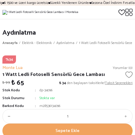
ş
₺ 1500 ve üzeri kargo ücretsiz
Sürekli Yenilenen Ürünler
Sezona Özel İndirim Fırsatlar
Aydınlatma
Anasayfa
Elektrik - Elektronik
Aydınlatma
1 Watt Ledli Fotoselli Sensörlü Gece
%34
Monte Lua
Yorumlar (0)
1 Watt Ledli Fotoselli Sensörlü Gece Lambası
₺ 65
₺ 99
₺ 34
den başlayan taksitlerle!
Taksit Seçenekleri
Stok Kodu
dp-34096
Stok Durumu
Stokta var
Barkod Kodu
m28536134096
Sepete Ekle