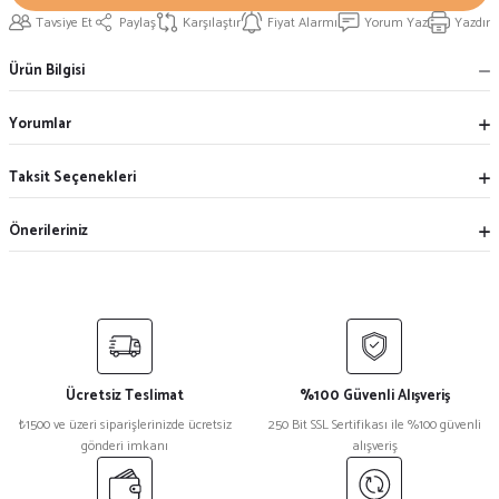
Tavsiye Et
Paylaş
Karşılaştır
Fiyat Alarmı
Yorum Yaz
Yazdır
Ürün Bilgisi
Yorumlar
Taksit Seçenekleri
Önerileriniz
Ücretsiz Teslimat
%100 Güvenli Alışveriş
₺1500 ve üzeri siparişlerinizde ücretsiz
250 Bit SSL Sertifikası ile %100 güvenli
gönderi imkanı
alışveriş