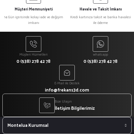
Müşteri Memnuniyeti
Havale ve Taksit İmkanı
14 Gün içerisinde kolay iade ve değişim
Kredi kartınıza taksit ve banka havalesi
imkanı
ile ödeme
Müşteri Hizmetleri
whatsapp
0 (538) 278 42 78
0 (538) 278 42 78
E-Mail ile Destek
info@frekans3d.com
Bize Ulaşın
İletişim Bilgilerimiz
Montelua Kurumsal