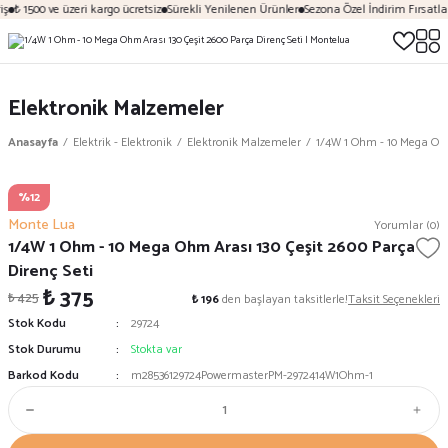
ş
₺ 1500 ve üzeri kargo ücretsiz
Sürekli Yenilenen Ürünler
Sezona Özel İndirim Fırsatları
Elektronik Malzemeler
Anasayfa
Elektrik - Elektronik
Elektronik Malzemeler
1/4W 1 Ohm - 10 Mega Ohm 
%12
Monte Lua
Yorumlar (0)
1/4W 1 Ohm - 10 Mega Ohm Arası 130 Çeşit 2600 Parça
Direnç Seti
₺ 375
₺ 425
₺ 196
den başlayan taksitlerle!
Taksit Seçenekleri
Stok Kodu
29724
Stok Durumu
Stokta var
Barkod Kodu
m28536129724PowermasterPM-2972414W1Ohm-1