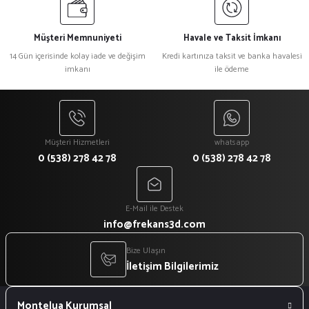
Müşteri Memnuniyeti
Havale ve Taksit İmkanı
14 Gün içerisinde kolay iade ve değişim
Kredi kartınıza taksit ve banka havalesi
imkanı
ile ödeme
Müşteri Hizmetleri
whatsapp
0 (538) 278 42 78
0 (538) 278 42 78
E-Mail ile Destek
info@frekans3d.com
Bize Ulaşın
İletişim Bilgilerimiz
Montelua Kurumsal