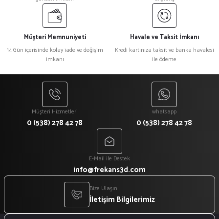
Müşteri Memnuniyeti
Havale ve Taksit İmkanı
14 Gün içerisinde kolay iade ve değişim
Kredi kartınıza taksit ve banka havalesi
imkanı
ile ödeme
Müşteri Hizmetleri
whatsapp
0 (538) 278 42 78
0 (538) 278 42 78
E-Mail ile Destek
info@frekans3d.com
Bize Ulaşın
İletişim Bilgilerimiz