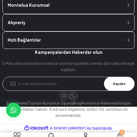
Montelua Kurumsal
Alışveriş
Hızlı Bağlantılar
Kampanyalardan Haberdar olun
E-Mail adresinizi haber listemize ücretsiz kaydedin, hemen bizi takip etmeye
başlayın.
Kaydet
Şubelerimiz
Toptan Kurumsal Sipariş
Blog
Montelua Hakkında
İletişim
© Tüm Hakları Saklıdır. Kredi kartı bilgileriniz 256bit SSL sertifikası ile
korunmaktadır.
ideasoft
ile
e-
0
hazırlandı.
ticaret