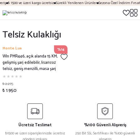
eriş
₺ 1500 ve üzeri kargo ücretsiz
Sürekli Yenilenen Ürünler
Sezona Özel İndirim Fırsatl
Telsiz Kulaklığı
Monte Lua
%14
Wln PMR446, açık alanda 15 KM,
gelişmiş şarj edilebilir, lisanssız
telsiz, geniş menzilli, masa şarj
cihazı ve kulaklık, 2'li paket
₺ 2.275
₺ 1.950
Ücretsiz Teslimat
%100 Güvenli Alışveriş
₺1500 ve üzeri siparişlerinizde ücretsiz
250 Bit SSL Sertifikası ile %100 güvenli
gönderi imkanı
alışveriş