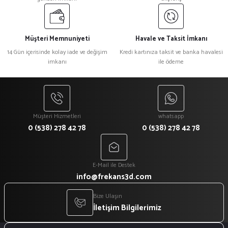
Müşteri Memnuniyeti
Havale ve Taksit İmkanı
14 Gün içerisinde kolay iade ve değişim
Kredi kartınıza taksit ve banka havalesi
imkanı
ile ödeme
Müşteri Hizmetleri
whatsapp
0 (538) 278 42 78
0 (538) 278 42 78
E-Mail ile Destek
info@frekans3d.com
Bize Ulaşın
İletişim Bilgilerimiz