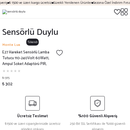
veriş
₺ 1500 ve üzeri kargo ücretsiz
Sürekli Yenilenen Ürünler
Sezona Özel İndirim Fırsat
Sensörlü Duylu
Tükendi
Monte Lua
E27 Hareket Sensörlü Lamba
Tutucu 110-240Volt 60Watt,
Ampul Soket Adaptörü PIR,
₺ 375
₺ 302
Ücretsiz Teslimat
%100 Güvenli Alışveriş
₺1500 ve üzeri siparişlerinizde ücretsiz
250 Bit SSL Sertifikası ile %100 güvenli
gönderi imkanı
alışveriş