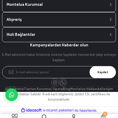
Montelua Kurumsal
Alışveriş
Hızlı Bağlantılar
Kampanyalardan Haberdar olun
E-Mail adresinizi haber listemize ücretsiz kaydedin, hemen bizi takip etmeye
başlayın.
Kaydet
Şubelerimiz
Toptan Kurumsal Sipariş
Blog
Montelua Hakkında
İletişim
© Tüm Hakları Saklıdır. Kredi kartı bilgileriniz 256bit SSL sertifikası ile
korunmaktadır.
ideasoft
ile
e-
0
hazırlandı.
ticaret