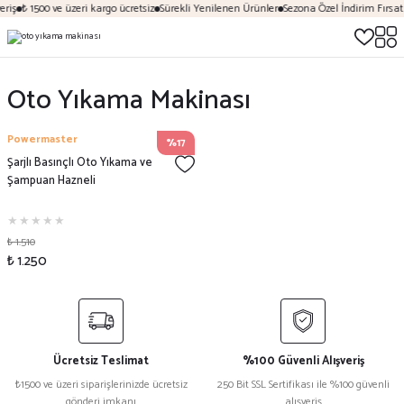
riş
₺ 1500 ve üzeri kargo ücretsiz
Sürekli Yenilenen Ürünler
Sezona Özel İndirim Fırsatl
Oto Yıkama Makinası
Powermaster
%17
Şarjlı Basınçlı Oto Yıkama ve
Şampuan Hazneli
₺ 1.510
₺ 1.250
Ücretsiz Teslimat
%100 Güvenli Alışveriş
₺1500 ve üzeri siparişlerinizde ücretsiz
250 Bit SSL Sertifikası ile %100 güvenli
gönderi imkanı
alışveriş