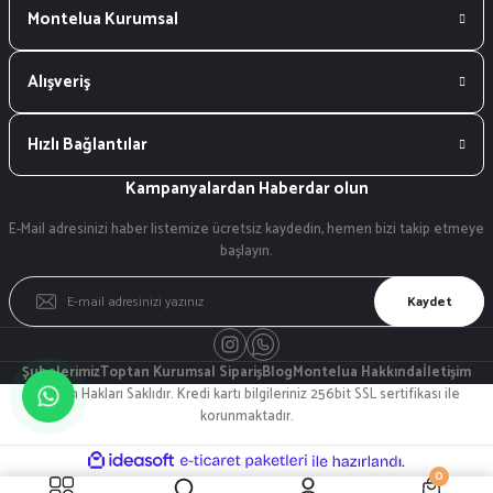
Montelua Kurumsal
Alışveriş
Hızlı Bağlantılar
Kampanyalardan Haberdar olun
E-Mail adresinizi haber listemize ücretsiz kaydedin, hemen bizi takip etmeye
başlayın.
Kaydet
Şubelerimiz
Toptan Kurumsal Sipariş
Blog
Montelua Hakkında
İletişim
© Tüm Hakları Saklıdır. Kredi kartı bilgileriniz 256bit SSL sertifikası ile
korunmaktadır.
ideasoft
ile
e-
0
hazırlandı.
ticaret