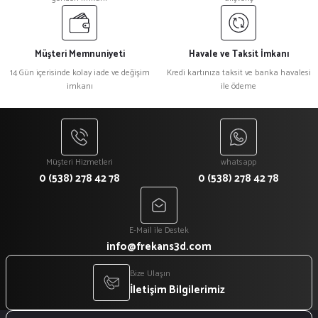
Müşteri Memnuniyeti
Havale ve Taksit İmkanı
14 Gün içerisinde kolay iade ve değişim
Kredi kartınıza taksit ve banka havalesi
imkanı
ile ödeme
Müşteri Hizmetleri
whatsapp
0 (538) 278 42 78
0 (538) 278 42 78
E-Mail ile Destek
info@frekans3d.com
Bize Ulaşın
İletişim Bilgilerimiz