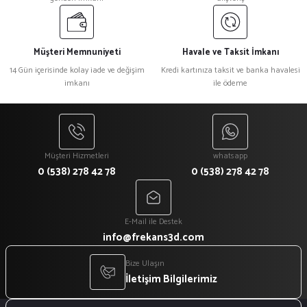
Müşteri Memnuniyeti
Havale ve Taksit İmkanı
14 Gün içerisinde kolay iade ve değişim
Kredi kartınıza taksit ve banka havalesi
imkanı
ile ödeme
Müşteri Hizmetleri
whatsapp
0 (538) 278 42 78
0 (538) 278 42 78
E-Mail ile Destek
info@frekans3d.com
Bize Ulaşın
İletişim Bilgilerimiz