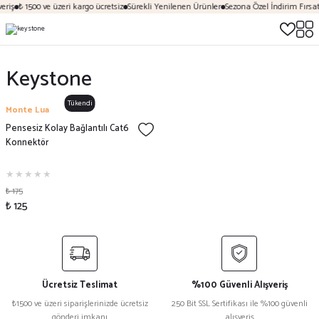
eriş
₺ 1500 ve üzeri kargo ücretsiz
Sürekli Yenilenen Ürünler
Sezona Özel İndirim Fırsat
Keystone
Tükendi
Monte Lua
Pensesiz Kolay Bağlantılı Cat6
Konnektör
₺ 175
₺ 125
Ücretsiz Teslimat
%100 Güvenli Alışveriş
₺1500 ve üzeri siparişlerinizde ücretsiz
250 Bit SSL Sertifikası ile %100 güvenli
gönderi imkanı
alışveriş