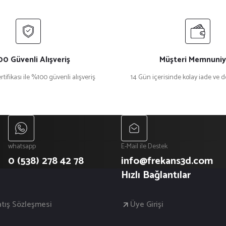
0 Güvenli Alışveriş
Müşteri Memnuniy
rtifikası ile %100 güvenli alışveriş
14 Gün içerisinde kolay iade ve 
whatsapp
E-Mail ile Destek
0 (538) 278 42 78
info@frekans3d.com
Hızlı Bağlantılar
atış Sözleşmesi
Üye Girişi