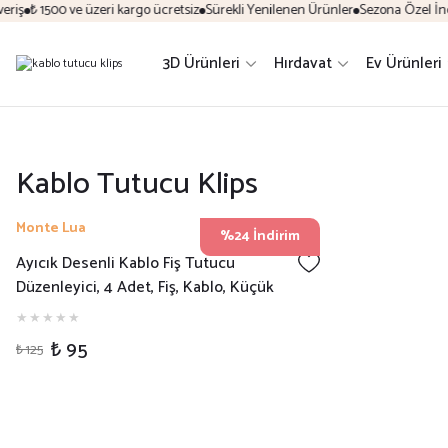
riş
₺ 1500 ve üzeri kargo ücretsiz
Sürekli Yenilenen Ürünler
Sezona Özel İndir
3D Ürünleri
Hırdavat
Ev Ürünleri
Kablo Tutucu Klips
Monte Lua
%24 İndirim
Ayıcık Desenli Kablo Fiş Tutucu
Düzenleyici, 4 Adet, Fiş, Kablo, Küçük
Aksesuar Tutucu Güçlü yapıştırıcı (Ev,
Ofis, Otel vb. Alanlar)
₺ 95
₺ 125