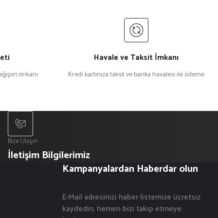
eti
Havale ve Taksit İmkanı
değişim imkanı
Kredi kartınıza taksit ve banka havalesi ile ödeme
Bize Ulaşın
İletişim Bilgilerimiz
Kampanyalardan Haberdar olun
E-Mail adresinizi haber listemize ücretsiz
kaydedin, hemen bizi takip etmeye