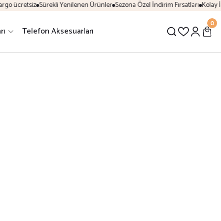
rgo ücretsiz
Sürekli Yenilenen Ürünler
Sezona Özel İndirim Fırsatları
Kolay İ
0
rı
Telefon Aksesuarları