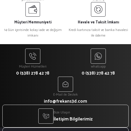
Müşteri Memnuniyeti
Havale ve Taksit İmkanı
14 Gün içerisinde kolay iade ve değişim
Kredi kartınıza taksit ve banka havalesi
imkanı
ile ödeme
Müşteri Hizmetleri
whatsapp
0 (538) 278 42 78
0 (538) 278 42 78
E-Mail ile Destek
info@frekans3d.com
Bize Ulaşın
İletişim Bilgilerimiz