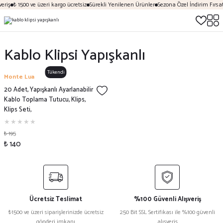
eriş
₺ 1500 ve üzeri kargo ücretsiz
Sürekli Yenilenen Ürünler
Sezona Özel İndirim Fırsat
Kablo Klipsi Yapışkanlı
Tükendi
Monte Lua
20 Adet, Yapışkanlı Ayarlanabilir
Kablo Toplama Tutucu, Klips,
Klips Seti,
₺ 195
₺ 140
Ücretsiz Teslimat
%100 Güvenli Alışveriş
₺1500 ve üzeri siparişlerinizde ücretsiz
250 Bit SSL Sertifikası ile %100 güvenli
gönderi imkanı
alışveriş