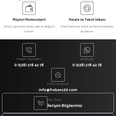
Müşteri Memnuniyeti
Havale ve Taksit İmkanı
14 Gün içerisinde kolay iade ve değişim
Kredi kartınıza taksit ve banka havalesi
imkanı
ile ödeme
Müşteri Hizmetleri
whatsapp
0 (538) 278 42 78
0 (538) 278 42 78
E-Mail ile Destek
info@frekans3d.com
Bize Ulaşın
İletişim Bilgilerimiz