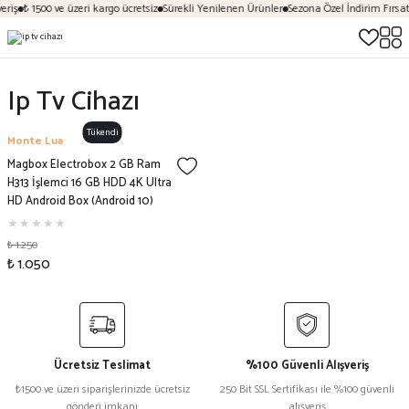
eriş
₺ 1500 ve üzeri kargo ücretsiz
Sürekli Yenilenen Ürünler
Sezona Özel İndirim Fırsatl
Ip Tv Cihazı
Tükendi
Monte Lua
Magbox Electrobox 2 GB Ram
H313 İşlemci 16 GB HDD 4K Ultra
HD Android Box (Android 10)
₺ 1.250
₺ 1.050
Ücretsiz Teslimat
%100 Güvenli Alışveriş
₺1500 ve üzeri siparişlerinizde ücretsiz
250 Bit SSL Sertifikası ile %100 güvenli
gönderi imkanı
alışveriş