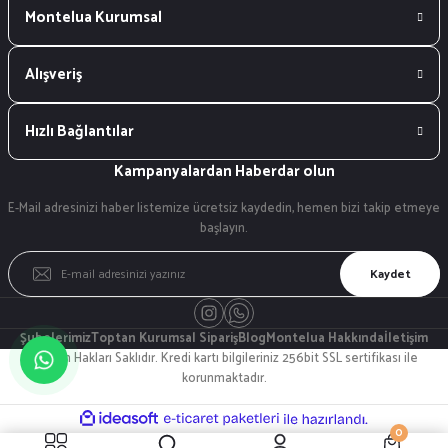
Montelua Kurumsal
Alışveriş
Hızlı Bağlantılar
Kampanyalardan Haberdar olun
E-Mail adresinizi haber listemize ücretsiz kaydedin, hemen bizi takip etmeye
başlayın.
Kaydet
Şubelerimiz
Toptan Kurumsal Sipariş
Blog
Montelua Hakkında
İletişim
© Tüm Hakları Saklıdır. Kredi kartı bilgileriniz 256bit SSL sertifikası ile
korunmaktadır.
ideasoft
ile
e-
0
hazırlandı.
ticaret