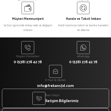
Müşteri Memnuniyeti
Havale ve Taksit İmkanı
14 Gün içerisinde kolay iade ve değişim
Kredi kartınıza taksit ve banka havalesi
imkanı
ile ödeme
Müşteri Hizmetleri
whatsapp
0 (538) 278 42 78
0 (538) 278 42 78
E-Mail ile Destek
info@frekans3d.com
Bize Ulaşın
İletişim Bilgilerimiz