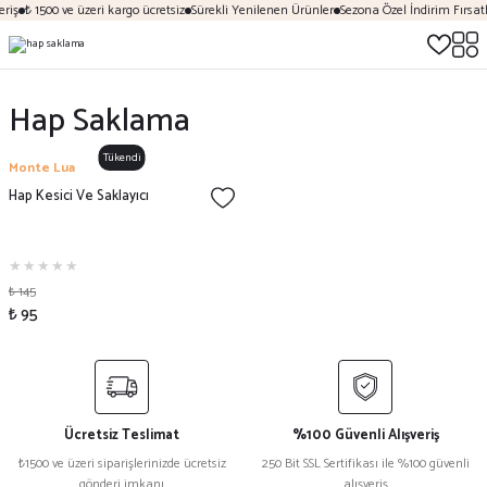
riş
₺ 1500 ve üzeri kargo ücretsiz
Sürekli Yenilenen Ürünler
Sezona Özel İndirim Fırsatl
Hap Saklama
Tükendi
Monte Lua
Hap Kesici Ve Saklayıcı
₺ 145
₺ 95
Ücretsiz Teslimat
%100 Güvenli Alışveriş
₺1500 ve üzeri siparişlerinizde ücretsiz
250 Bit SSL Sertifikası ile %100 güvenli
gönderi imkanı
alışveriş