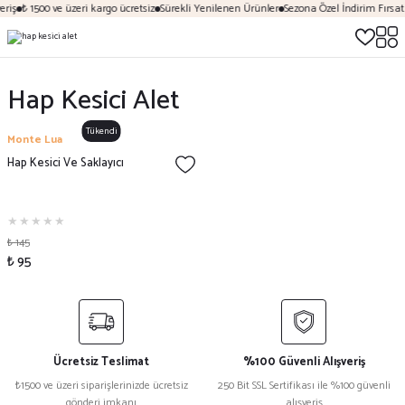
riş
₺ 1500 ve üzeri kargo ücretsiz
Sürekli Yenilenen Ürünler
Sezona Özel İndirim Fırsatl
Hap Kesici Alet
Tükendi
Monte Lua
Hap Kesici Ve Saklayıcı
₺ 145
₺ 95
Ücretsiz Teslimat
%100 Güvenli Alışveriş
₺1500 ve üzeri siparişlerinizde ücretsiz
250 Bit SSL Sertifikası ile %100 güvenli
gönderi imkanı
alışveriş