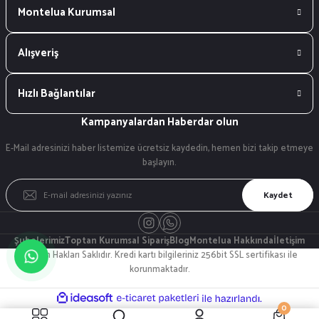
Montelua Kurumsal
Alışveriş
Hızlı Bağlantılar
Kampanyalardan Haberdar olun
E-Mail adresinizi haber listemize ücretsiz kaydedin, hemen bizi takip etmeye
başlayın.
Kaydet
Şubelerimiz
Toptan Kurumsal Sipariş
Blog
Montelua Hakkında
İletişim
© Tüm Hakları Saklıdır. Kredi kartı bilgileriniz 256bit SSL sertifikası ile
korunmaktadır.
ideasoft
ile
e-
0
hazırlandı.
ticaret