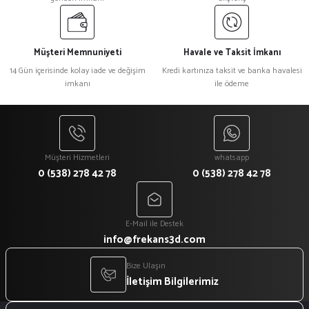
Müşteri Memnuniyeti
Havale ve Taksit İmkanı
14 Gün içerisinde kolay iade ve değişim
Kredi kartınıza taksit ve banka havalesi
imkanı
ile ödeme
Müşteri Hizmetleri
whatsapp
0 (538) 278 42 78
0 (538) 278 42 78
E-Mail ile Destek
info@frekans3d.com
Bize Ulaşın
İletişim Bilgilerimiz