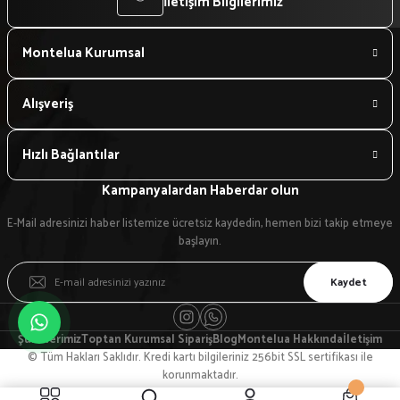
İletişim Bilgilerimiz
Montelua Kurumsal
Alışveriş
Hızlı Bağlantılar
Kampanyalardan Haberdar olun
E-Mail adresinizi haber listemize ücretsiz kaydedin, hemen bizi takip etmeye
başlayın.
Kaydet
Şubelerimiz
Toptan Kurumsal Sipariş
Blog
Montelua Hakkında
İletişim
© Tüm Hakları Saklıdır. Kredi kartı bilgileriniz 256bit SSL sertifikası ile
korunmaktadır.