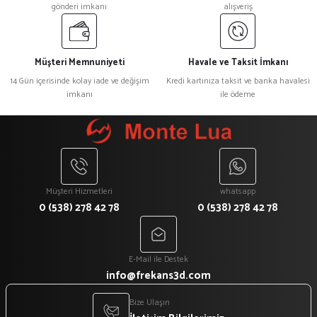
gönderi imkanı
alışveriş
Müşteri Memnuniyeti
Havale ve Taksit İmkanı
14 Gün içerisinde kolay iade ve değişim
Kredi kartınıza taksit ve banka havalesi
imkanı
ile ödeme
Müşteri Hizmetleri
whatsapp
0 (538) 278 42 78
0 (538) 278 42 78
E-Mail ile Destek
info@frekans3d.com
Bize Ulaşın