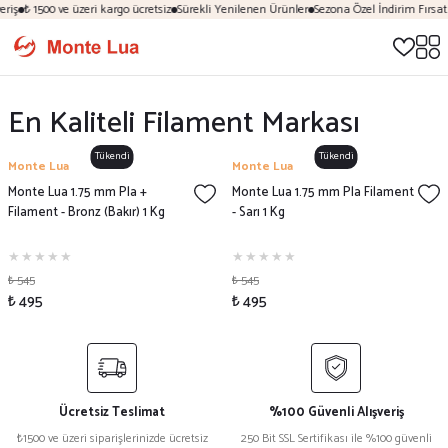
riş
₺ 1500 ve üzeri kargo ücretsiz
Sürekli Yenilenen Ürünler
Sezona Özel İndirim Fırsatl
En Kaliteli Filament Markası
Tükendi
Tükendi
Monte Lua
Monte Lua
Monte Lua 1.75 mm Pla +
Monte Lua 1.75 mm Pla Filament
Filament - Bronz (Bakır) 1 Kg
- Sarı 1 Kg
₺ 545
₺ 545
₺ 495
₺ 495
Ücretsiz Teslimat
%100 Güvenli Alışveriş
₺1500 ve üzeri siparişlerinizde ücretsiz
250 Bit SSL Sertifikası ile %100 güvenli