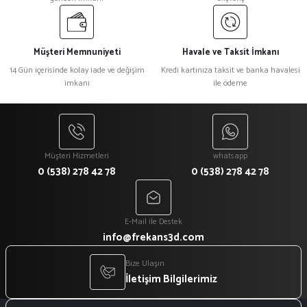
Müşteri Memnuniyeti
Havale ve Taksit İmkanı
14 Gün içerisinde kolay iade ve değişim
Kredi kartınıza taksit ve banka havalesi
imkanı
ile ödeme
Müşteri Hizmetleri
whatsapp
0 (538) 278 42 78
0 (538) 278 42 78
E-Mail ile Destek
info@frekans3d.com
Bize Ulaşın
İletişim Bilgilerimiz