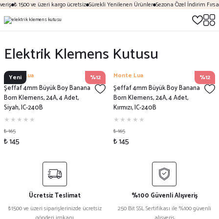
eriş
₺ 1500 ve üzeri kargo ücretsiz
Sürekli Yenilenen Ürünler
Sezona Özel İndirim Fırsat
Elektrik Klemens Kutusu
Monte Lua
Monte Lua
Yeni
%12
%12
Şeffaf 4mm Büyük Boy Banana
Şeffaf 4mm Büyük Boy Banana
Born Klemens, 24A, 4 Adet,
Born Klemens, 24A, 4 Adet,
Siyah, IC-240B
Kırmızı, IC-240B
₺ 165
₺ 165
₺ 145
₺ 145
Ücretsiz Teslimat
%100 Güvenli Alışveriş
₺1500 ve üzeri siparişlerinizde ücretsiz
250 Bit SSL Sertifikası ile %100 güvenli
gönderi imkanı
alışveriş