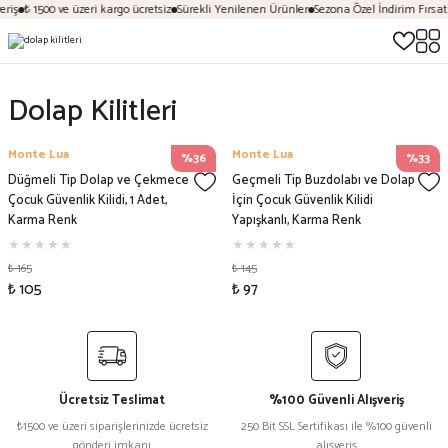
riş
₺ 1500 ve üzeri kargo ücretsiz
Sürekli Yenilenen Ürünler
Sezona Özel İndirim Fırsatl
Dolap Kilitleri
Monte Lua
Monte Lua
%36
%33
Düğmeli Tip Dolap ve Çekmece
Geçmeli Tip Buzdolabı ve Dolap
Çocuk Güvenlik Kilidi, 1 Adet,
İçin Çocuk Güvenlik Kilidi
Karma Renk
Yapışkanlı, Karma Renk
₺ 165
₺ 145
₺ 105
₺ 97
Ücretsiz Teslimat
%100 Güvenli Alışveriş
₺1500 ve üzeri siparişlerinizde ücretsiz
250 Bit SSL Sertifikası ile %100 güvenli
gönderi imkanı
alışveriş