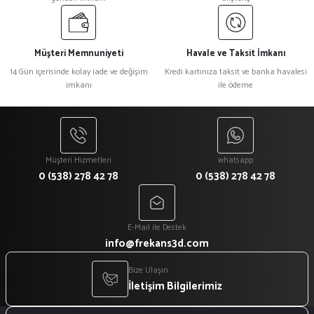
Müşteri Memnuniyeti
Havale ve Taksit İmkanı
14 Gün içerisinde kolay iade ve değişim
Kredi kartınıza taksit ve banka havalesi
imkanı
ile ödeme
Müşteri Hizmetleri
whatsapp
0 (538) 278 42 78
0 (538) 278 42 78
E-Mail ile Destek
info@frekans3d.com
Bize Ulaşın
İletişim Bilgilerimiz