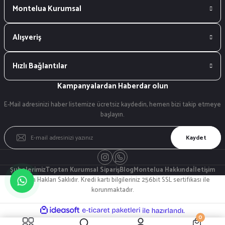
Montelua Kurumsal
Alışveriş
Hızlı Bağlantılar
Kampanyalardan Haberdar olun
E-Mail adresinizi haber listemize ücretsiz kaydedin, hemen bizi takip etmeye
başlayın.
Kaydet
Şubelerimiz
Toptan Kurumsal Sipariş
Blog
Montelua Hakkında
İletişim
© Tüm Hakları Saklıdır. Kredi kartı bilgileriniz 256bit SSL sertifikası ile
korunmaktadır.
ideasoft
ile
e-
0
hazırlandı.
ticaret