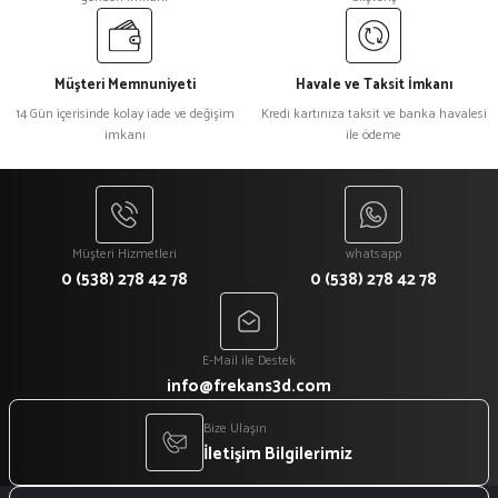
Müşteri Memnuniyeti
Havale ve Taksit İmkanı
14 Gün içerisinde kolay iade ve değişim
Kredi kartınıza taksit ve banka havalesi
imkanı
ile ödeme
Müşteri Hizmetleri
whatsapp
0 (538) 278 42 78
0 (538) 278 42 78
E-Mail ile Destek
info@frekans3d.com
Bize Ulaşın
İletişim Bilgilerimiz