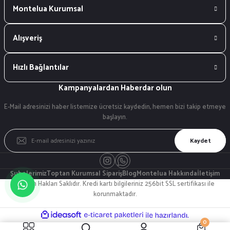
Montelua Kurumsal
Alışveriş
Hızlı Bağlantılar
Kampanyalardan Haberdar olun
E-Mail adresinizi haber listemize ücretsiz kaydedin, hemen bizi takip etmeye
başlayın.
Kaydet
Şubelerimiz
Toptan Kurumsal Sipariş
Blog
Montelua Hakkında
İletişim
© Tüm Hakları Saklıdır. Kredi kartı bilgileriniz 256bit SSL sertifikası ile
korunmaktadır.
ideasoft
ile
e-
0
hazırlandı.
ticaret