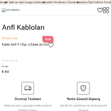
eriş
₺ 1500 ve üzeri kargo ücretsiz
Sürekli Yenilenen Ürünler
Sezona Özel İndirim Fırsatl
Anfi Kabloları
Monte Lua
%36
Kablo Anfi Y 1 Dişi -2 Erkek 25 Cm
₺ 140
₺ 90
Ücretsiz Teslimat
%100 Güvenli Alışveriş
₺1500 ve üzeri siparişlerinizde ücretsiz
250 Bit SSL Sertifikası ile %100 güvenli
gönderi imkanı
alışveriş