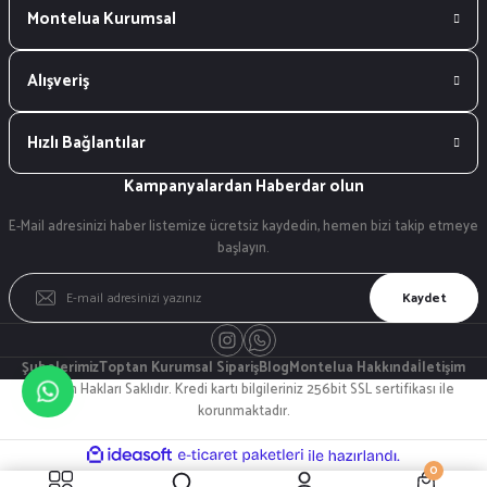
Montelua Kurumsal
Alışveriş
Hızlı Bağlantılar
Kampanyalardan Haberdar olun
E-Mail adresinizi haber listemize ücretsiz kaydedin, hemen bizi takip etmeye
başlayın.
Kaydet
Şubelerimiz
Toptan Kurumsal Sipariş
Blog
Montelua Hakkında
İletişim
© Tüm Hakları Saklıdır. Kredi kartı bilgileriniz 256bit SSL sertifikası ile
korunmaktadır.
ideasoft
ile
e-
0
hazırlandı.
ticaret