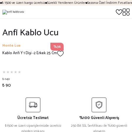
₺ 1500 ve üzeri kargo ücretsiz
Sürekli Yenilenen Ürünler
Sezona Özel İndirim Fırsatları
Anfi Kablo Ucu
Monte Lua
%36
Kablo Anfi Y 1 Dişi -2 Erkek 25 Cm
₺ 140
₺ 90
Ücretsiz Teslimat
%100 Güvenli Alışveriş
₺1500 ve üzeri siparişlerinizde ücretsiz
250 Bit SSL Sertifikası ile %100 güvenli
gönderi imkanı
alışveriş