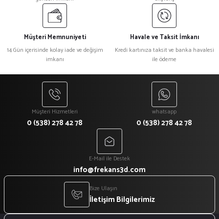
Müşteri Memnuniyeti
Havale ve Taksit İmkanı
14 Gün içerisinde kolay iade ve değişim
Kredi kartınıza taksit ve banka havalesi
imkanı
ile ödeme
Müşteri Hizmetleri
whatsapp
0 (538) 278 42 78
0 (538) 278 42 78
E-Mail ile Destek
info@frekans3d.com
Bize Ulaşın
İletişim Bilgilerimiz