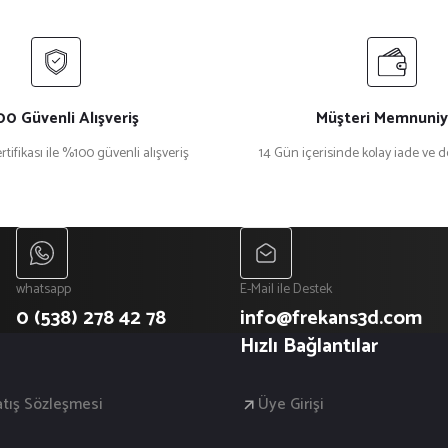
0 Güvenli Alışveriş
Müşteri Memnuniy
rtifikası ile %100 güvenli alışveriş
14 Gün içerisinde kolay iade ve 
whatsapp
E-Mail ile Destek
0 (538) 278 42 78
info@frekans3d.com
Hızlı Bağlantılar
atış Sözleşmesi
Üye Girişi