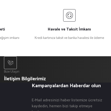
eti
Havale ve Taksit İmkanı
değişim imkanı
Kredi kartınıza taksit ve banka havalesi ile ödeme
Bize Ulaşın
İletişim Bilgilerimiz
Kampanyalardan Haberdar olun
E-Mail adresinizi haber listemize ücretsiz
kaydedin, hemen bizi takip etmeye