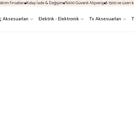
im Fırsatları
Kolay İade & Değişim
%100 Güvenli Alışveriş
₺ 1500 ve üzeri ka
ç Aksesuarları
Elektrik - Elektronik
Tv Aksesuarları
T