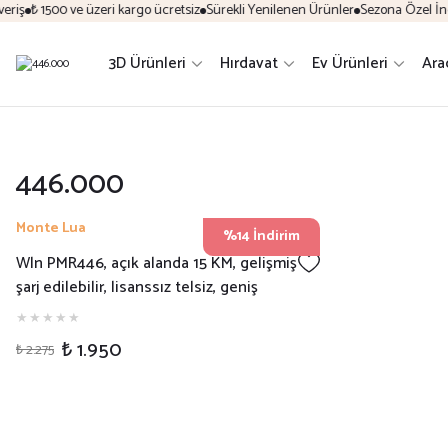
riş
₺ 1500 ve üzeri kargo ücretsiz
Sürekli Yenilenen Ürünler
Sezona Özel İndir
3D Ürünleri
Hırdavat
Ev Ürünleri
Ara
446.000
Monte Lua
%14 İndirim
Wln PMR446, açık alanda 15 KM, gelişmiş
şarj edilebilir, lisanssız telsiz, geniş
menzilli, masa şarj cihazı ve kulaklık, 2'li
paket
₺ 1.950
₺ 2.275