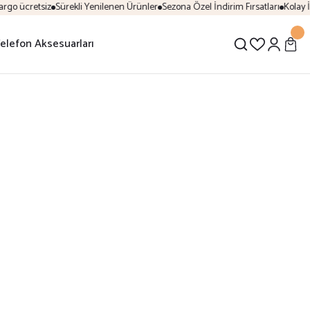
rgo ücretsiz
Sürekli Yenilenen Ürünler
Sezona Özel İndirim Fırsatları
Kolay İ
elefon Aksesuarları