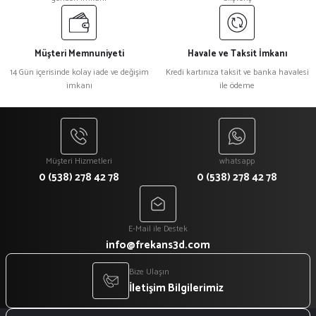
Müşteri Memnuniyeti
Havale ve Taksit İmkanı
14 Gün içerisinde kolay iade ve değişim
Kredi kartınıza taksit ve banka havalesi
imkanı
ile ödeme
Müşteri Hizmetleri
whatsapp
0 (538) 278 42 78
0 (538) 278 42 78
E-Mail ile Destek
info@frekans3d.com
Bize Ulaşın
İletişim Bilgilerimiz