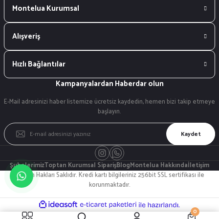
Montelua Kurumsal
Alışveriş
Hızlı Bağlantılar
Kampanyalardan Haberdar olun
E-Mail adresinizi haber listemize ücretsiz kaydedin, hemen bizi takip etmeye
başlayın.
Kaydet
Şubelerimiz
Toptan Kurumsal Sipariş
Blog
Montelua Hakkında
İletişim
© Tüm Hakları Saklıdır. Kredi kartı bilgileriniz 256bit SSL sertifikası ile
korunmaktadır.
ideasoft
ile
e-
0
hazırlandı.
ticaret