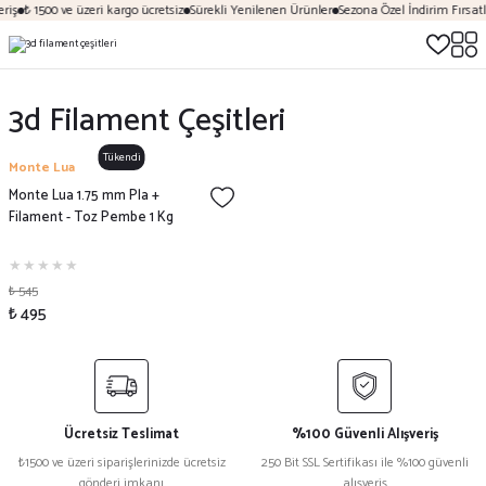
riş
₺ 1500 ve üzeri kargo ücretsiz
Sürekli Yenilenen Ürünler
Sezona Özel İndirim Fırsatl
3d Filament Çeşitleri
Tükendi
Monte Lua
Monte Lua 1.75 mm Pla +
Filament - Toz Pembe 1 Kg
₺ 545
₺ 495
Ücretsiz Teslimat
%100 Güvenli Alışveriş
₺1500 ve üzeri siparişlerinizde ücretsiz
250 Bit SSL Sertifikası ile %100 güvenli
gönderi imkanı
alışveriş