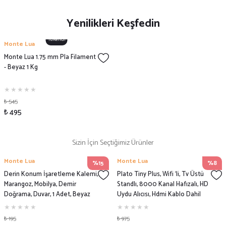
Yenilikleri Keşfedin
Tükendi
Monte Lua
Monte Lua 1.75 mm Pla Filament
- Beyaz 1 Kg
₺ 545
₺ 495
Sizin İçin Seçtiğimiz Ürünler
Monte Lua
Monte Lua
%15
%8
Derin Konum İşaretleme Kalemi,
Plato Tiny Plus, Wifi ‘li, Tv Üstü
Marangoz, Mobilya, Demir
Standlı, 8000 Kanal Hafızalı, HD
Doğrama, Duvar, 1 Adet, Beyaz
Uydu Alıcısı, Hdmi Kablo Dahil
Renk
₺ 195
₺ 975