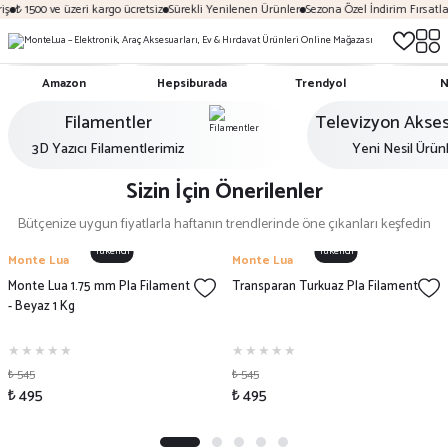
ş
₺ 1500 ve üzeri kargo ücretsiz
Sürekli Yenilenen Ürünler
Sezona Özel İndirim Fırsatlar
Amazon
Hepsiburada
Trendyol
N
Filamentler
Televizyon Akses
3D Yazıcı Filamentlerimiz
Yeni Nesil Ürün
Sizin İçin Önerilenler
Bütçenize uygun fiyatlarla haftanın trendlerinde öne çıkanları keşfedin
Tükendi
Tükendi
Monte Lua
Monte Lua
Monte Lua 1.75 mm Pla Filament
Transparan Turkuaz Pla Filament
- Beyaz 1 Kg
₺ 545
₺ 545
₺ 495
₺ 495