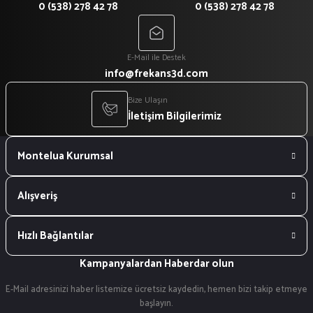
0 (538) 278 42 78
0 (538) 278 42 78
E-Mail ile Destek
info@frekans3d.com
Bize Ulaşın
İletişim Bilgilerimiz
Montelua Kurumsal
Alışveriş
Hızlı Bağlantılar
Kampanyalardan Haberdar olun
E-Mail adresinizi haber listemize ücretsiz kaydedin, hemen bizi takip etmeye
başlayın.